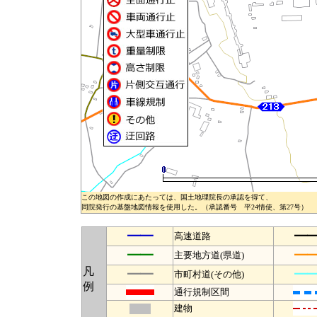
この地図の作成にあたっては、国土地理院長の承認を得て、
同院発行の基盤地図情報を使用した。（承認番号 平24情使、第27号）
━━
━
高速道路
━━
━
主要地方道(県道)
凡
━━
━
市町村道(その他)
例
通行規制区間
建物