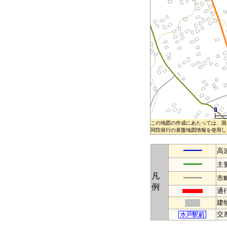
この地図の作成にあたっては、国
同院発行の基盤地図情報を使用した
━━
高
━━
主
凡
━━
市
例
通
建
交