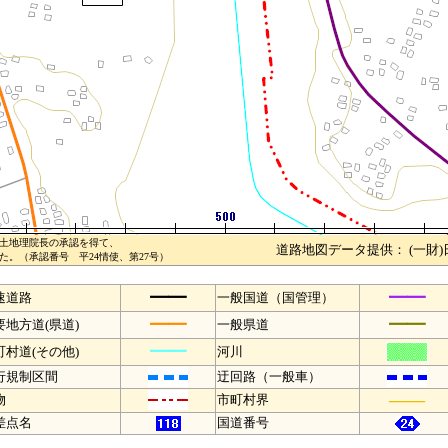
土地理院長の承認を得て、
道路地図データ提供： (一財
。（承認番号 平24情使、第27号）
━━
━━
速道路
一般国道（国管理）
━━
━━
要地方道(県道)
一般県道
━━
町村道(その他)
河川
行規制区間
迂回路（一般車）
――
物
市町村界
差点名
国道番号