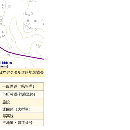
)日本デジタル道路地図協会
一般国道（県管理）
市町村道(幹線道路)
施設
迂回路（大型車）
等高線
主地道・県道番号