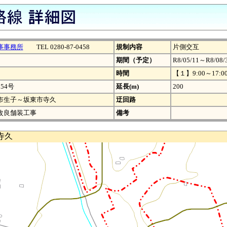
事事務所
TEL 0280-87-0458
規制内容
片側交互
期間（予定）
R8/05/11～R8/08/
時間
【１】9:00～17:0
54号
延長(m)
200
市生子～坂東市寺久
迂回路
改良舗装工事
備考
寺久