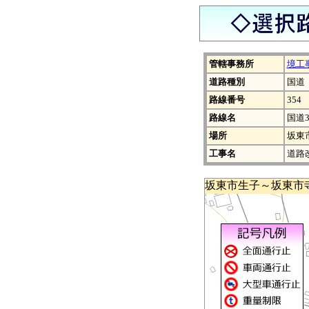
管轄事務所
境工
道路種別
国道
路線番号
354
路線名
国道3
場所
坂東
工事名
道路
坂東市生子～坂東市