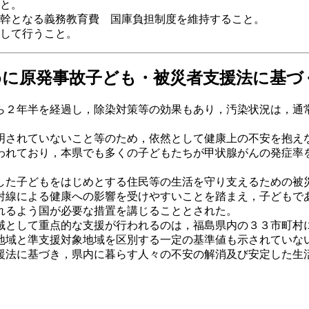
と。
幹となる義務教育費 国庫負担制度を維持すること。
して行うこと。
に原発事故子ども・被災者支援法に基づ
２年半を経過し，除染対策等の効果もあり，汚染状況は，通
されていないこと等のため，依然として健康上の不安を抱え
れており，本県でも多くの子どもたちが甲状腺がんの発症率
。
た子どもをはじめとする住民等の生活を守り支えるための被
射線による健康への影響を受けやすいことを踏まえ，子どもで
れるよう国が必要な措置を講じることとされた。
として重点的な支援が行われるのは，福島県内の３３市町村
地域と準支援対象地域を区別する一定の基準値も示されていな
法に基づき，県内に暮らす人々の不安の解消及び安定した生