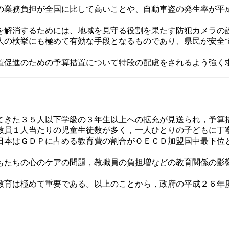
業務負担が全国に比して高いことや、自動車盗の発生率が平成
解消するためには、地域を見守る役割を果たす防犯カメラの
人の検挙にも極めて有効な手段となるものであり、県民が安全
促進のための予算措置について特段の配慮をされるよう強く
きた３５人以下学級の３年生以上への拡充が見送られ，予算
員１人当たりの児童生徒数が多く，一人ひとりの子どもに丁
本はＧＤＰに占める教育費の割合がＯＥＣＤ加盟国中最下位
たちの心のケアの問題，教職員の負担増などの教育関係の影
育は極めて重要である。以上のことから，政府の平成２６年