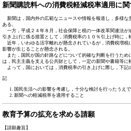
新聞購読料への消費税軽減税率適用に関
新聞は，国内外の広範なニュースや情報を報道し，多様な意
ある。
一方，平成２４年８月，社会保障と税の一体改革関連法が成
引き上げに係る措置として，消費税率の１０％引上げ時に，
近年，いわゆる活字離れが懸念されているが，消費税増税に
影響が生じることが懸念される。
また，国民が国の針路などについて的確な判断を行うために
は，民主主義を支える公共財として，一定の新聞や書籍等に
よって，国においては，消費税率の引き上げに際し，下記
記
国民生活への影響を考慮し，十分な検討を行ったうえで
新聞への軽減税率を適用すること
教育予算の拡充を求める請願
【請願趣旨】