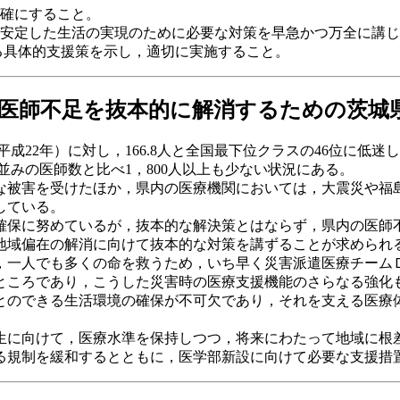
確にすること。
安定した生活の実現のために必要な対策を早急かつ万全に講じ
る具体的支援策を示し，適切に実施すること。
医師不足を抜本的に解消するための茨城
平成22年）に対し，166.8人と全国最下位クラスの46位に
並みの医師数と比べ1，800人以上も少ない状況にある。
被害を受けたほか，県内の医療機関においては，大震災や福
している。
保に努めているが，抜本的な解決策とはならず，県内の医師
地域偏在の解消に向けて抜本的な対策を講ずることが求められ
一人でも多くの命を救うため，いち早く災害派遣医療チーム
ところであり，こうした災害時の医療支援機能のさらなる強化
のできる生活環境の確保が不可欠であり，それを支える医療
に向けて，医療水準を保持しつつ，将来にわたって地域に根
る規制を緩和するとともに，医学部新設に向けて必要な支援措