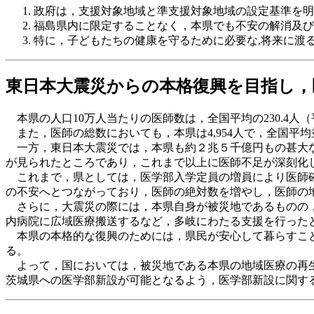
政府は，支援対象地域と準支援対象地域の設定基準を明
福島県内に限定することなく，本県でも不安の解消及び
特に，子どもたちの健康を守るために必要な,将来に渡
東日本大震災からの本格復興を目指し，
本県の人口10万人当たりの医師数は，全国平均の230.4人（
また，医師の総数においても，本県は4,954人で，全国平均
一方，東日本大震災では，本県も約２兆５千億円もの甚大な
が見られたところであり，これまで以上に医師不足が深刻化
これまで，県としては，医学部入学定員の増員により医師確
の不安へとつながっており，医師の絶対数を増やし，医師の
さらに，大震災の際には，本県自身が被災地であるものの，
内病院に広域医療搬送するなど，多岐にわたる支援を行った
本県の本格的な復興のためには，県民が安心して暮らすこと
る。
よって，国においては，被災地である本県の地域医療の再生
茨城県への医学部新設が可能となるよう，医学部新設に関す