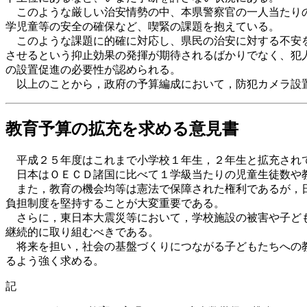
このような厳しい治安情勢の中、本県警察官の一人当たりの
学児童等の安全の確保など、喫緊の課題を抱えている。
このような課題に的確に対応し、県民の治安に対する不安を
させるという抑止効果の発揮が期待されるばかりでなく、犯
の設置促進の必要性が認められる。
以上のことから，政府の予算編成において，防犯カメラ設置
教育予算の拡充を求める意見書
平成２５年度はこれまで小学校１年生，２年生と拡充されて
日本はＯＥＣＤ諸国に比べて１学級当たりの児童生徒数や教
また，教育の機会均等は憲法で保障された権利であるが，日
負担制度を堅持することが大変重要である。
さらに，東日本大震災等において，学校施設の被害や子ども
継続的に取り組むべきである。
将来を担い，社会の基盤づくりにつながる子どもたちへの教
るよう強く求める。
記