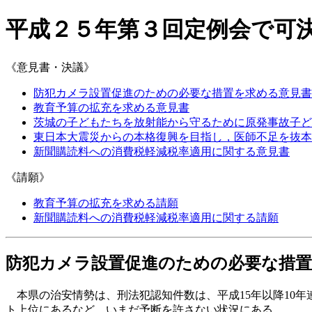
平成２５年第３回定例会で可
《意見書・決議》
防犯カメラ設置促進のための必要な措置を求める意見書
教育予算の拡充を求める意見書
茨城の子どもたちを放射能から守るために原発事故子ど
東日本大震災からの本格復興を目指し，医師不足を抜本
新聞購読料への消費税軽減税率適用に関する意見書
《請願》
教育予算の拡充を求める請願
新聞購読料への消費税軽減税率適用に関する請願
防犯カメラ設置促進のための必要な措置
本県の治安情勢は、刑法犯認知件数は、平成15年以降10
ト上位にあるなど、いまだ予断を許さない状況にある。