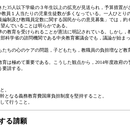
きた35人以下学級の３年生以上の拡充が見送られ，予算措置が
や教員１人当たりの児童生徒数が多くなっている。一人ひとり
編制及び教職員定数に関する国民からの意見募集」では，約６
を望んでいることは明らかである。
の教育を受けられることが憲法に明記されている。しかし，教育
。文部科学省の諮問機関である中央教育審議会でも，議論が始ま
たちの心のケアの問題，子どもたち，教職員の負担増など教
は極めて重要である。こうした観点から，2014年度政府の
う要請する。
と。
幹となる義務教育費国庫負担制度を堅持すること。
して行うこと。
する請願