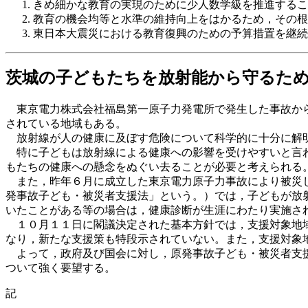
きめ細かな教育の実現のために少人数学級を推進するこ
教育の機会均等と水準の維持向上をはかるため，その根
東日本大震災における教育復興のための予算措置を継続
茨城の子どもたちを放射能から守るため
東京電力株式会社福島第一原子力発電所で発生した事故から
されている地域もある。
放射線が人の健康に及ぼす危険について科学的に十分に解明
特に子どもは放射線による健康への影響を受けやすいと言わ
もたちの健康への懸念をぬぐい去ることが必要と考えられる
また，昨年６月に成立した東京電力原子力事故により被災し
発事故子ども・被災者支援法」という。）では，子どもが放
いたことがある等の場合は，健康診断が生涯にわたり実施さ
１０月１１日に閣議決定された基本方針では，支援対象地域
なり，新たな支援策も特段示されていない。また，支援対象
よって，政府及び国会に対し，原発事故子ども・被災者支援
ついて強く要望する。
記