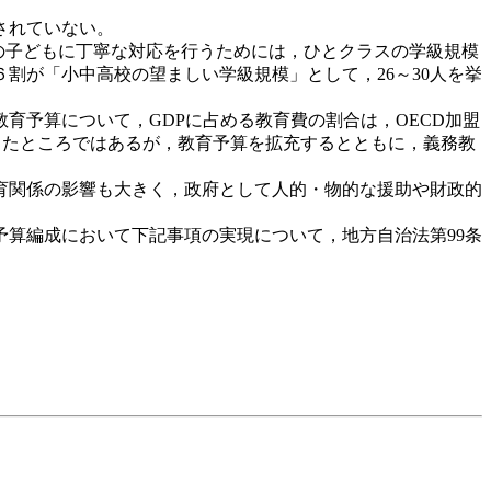
されていない。
の子どもに丁寧な対応を行うためには，ひとクラスの学級規模
割が「小中高校の望ましい学級規模」として，26～30人を挙
予算について，GDPに占める教育費の割合は，OECD加盟
ったところではあるが，教育予算を拡充するとともに，義務教
育関係の影響も大きく，政府として人的・物的な援助や財政的
予算編成において下記事項の実現について，地方自治法第99条