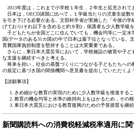
2013年度は，これまで小学校１年生，２年生と拡充されて
日本は，OECD諸国に比べて，１学級当たりの児童生徒数
を引き下げる必要がある。文部科学省が実施した「今後の学級
げており(それ以下を含めると約９割)，保護者も少人数学級
子どもたちが全国どこに住んでいても，機会均等に一定水準
国(データのある31カ国)の中で日本は最下位となっている
育費国庫負担制度を堅持することは大変重要である。
さらに，東日本大震災等において，学校施設の被害や子ども
な支援を継続すべきと考える。
将来を担い，社会の基盤づくりにつながる子どもたちへの教育
の規定に基づき国の関係機関へ意見書を提出していただくよ
【請願事項】
きめ細かな教育の実現のために少人数学級を推進するこ
教育の機会均等と水準の維持向上をはかるため，その根
東日本大震災における教育復興のための予算措置を継続
新聞購読料への消費税軽減税率適用に関