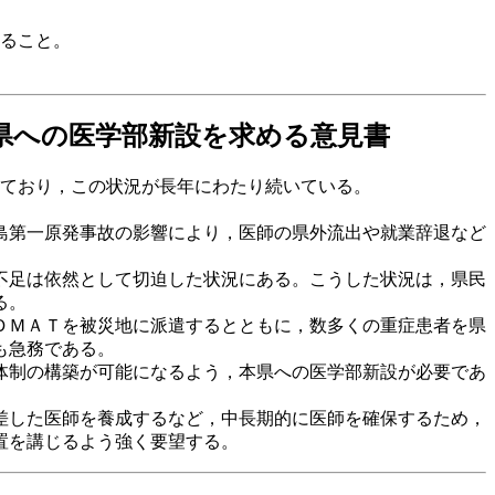
ること。
県への医学部新設を求める意見書
低迷しており，この状況が長年にわたり続いている。
島第一原発事故の影響により，医師の県外流出や就業辞退など
不足は依然として切迫した状況にある。こうした状況は，県民
る。
ＤＭＡＴを被災地に派遣するとともに，数多くの重症患者を県
も急務である。
体制の構築が可能になるよう，本県への医学部新設が必要であ
差した医師を養成するなど，中長期的に医師を確保するため，
置を講じるよう強く要望する。