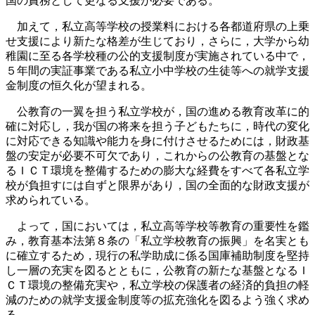
国の責務として更なる支援が必要である。
加えて，私立高等学校の授業料における各都道府県の上乗
せ支援により新たな格差が生じており，さらに，大学から幼
稚園に至る各学校種の公的支援制度が実施されている中で，
５年間の実証事業である私立小中学校の生徒等への就学支援
金制度の恒久化が望まれる。
公教育の一翼を担う私立学校が，国の進める教育改革に的
確に対応し，我が国の将来を担う子どもたちに，時代の変化
に対応できる知識や能力を身に付けさせるためには，財政基
盤の安定が必要不可欠であり，これからの公教育の基盤とな
るＩＣＴ環境を整備するための膨大な経費をすべて各私立学
校が負担すには自ずと限界があり，国の全面的な財政支援が
求められている。
よって，国においては，私立高等学校等教育の重要性を鑑
み，教育基本法第８条の「私立学校教育の振興」を名実とも
に確立するため，現行の私学助成に係る国庫補助制度を堅持
し一層の充実を図るとともに，公教育の新たな基盤となるＩ
ＣＴ環境の整備充実や，私立学校の保護者の経済的負担の軽
減のための就学支援金制度等の拡充強化を図るよう強く求め
る。