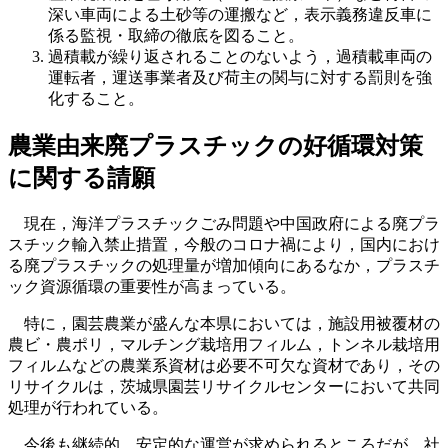
深い車両による土砂等の運搬など，表示義務違反車に
係る監視・取締の徹底を図ること。
過積載が繰り返されることのないよう，過積載車両の
運転者，運送事業者及び荷主の関与に対する罰則を強
化すること。
農業由来廃プラスチックの好循環対策
に関する請願
現在，海洋プラスチックごみ問題や中国政府による廃プラ
スチック輸入禁止措置，今般のコロナ禍により，国内におけ
る廃プラスチックの処理量が増加傾向にあるなか，プラスチ
ック資源循環の重要性が高まっている。
特に，園芸農業が盛んな本県においては，施設用被覆材の
農ビ・農ポリ，マルチング栽培用フィルム，トンネル栽培用
フィルムなどの農業系資材は必要不可欠な資材であり，その
リサイクルは，茨城県園芸リサイクルセンターにおいて共同
処理が行われている。
今後も継続的，安定的な運営が求められるところだが，社