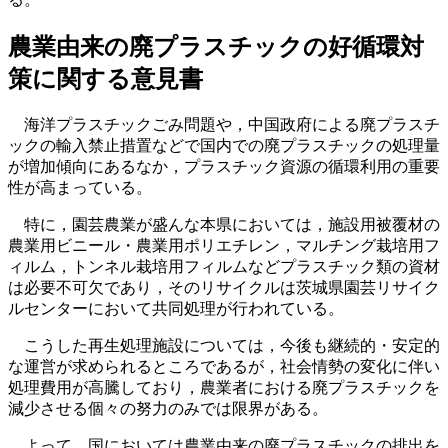
農業由来の廃プラスチックの好循環対
策に関する意見書
海洋プラスチックごみ問題や，中国政府による廃プラスチ
ックの輸入禁止措置などで国内での廃プラスチックの処理量
が増加傾向にあるなか，プラスチック資源の循環利用の重要
性が高まっている。
特に，園芸農業が盛んな本県においては，施設用被覆材の
農業用ビニール・農業用ポリエチレン，マルチング栽培用フ
ィルム，トンネル栽培用フィルムなどプラスチック類の資材
は必要不可欠であり，そのリサイクルは茨城県園芸リサイク
ルセンターにおいて共同処理が行われている。
こうした再生処理施設については，今後も継続的・安定的
な運営が求められるところであるが，社会情勢の変化に伴い
処理費用が高騰しており，農業者における廃プラスチックを
減少させる個々の努力のみでは限界がある。
よって，国においては農業由来の廃プラスチックの排出を