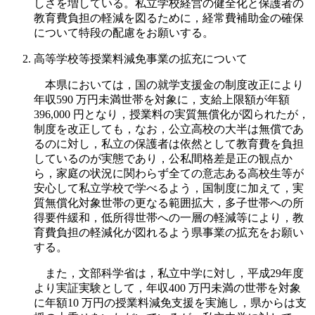
しさを増している。私立学校経営の健全化と保護者の
教育費負担の軽減を図るために，経常費補助金の確保
について特段の配慮をお願いする。
高等学校等授業料減免事業の拡充について
本県においては，国の就学支援金の制度改正により
年収590 万円未満世帯を対象に，支給上限額が年額
396,000 円となり，授業料の実質無償化が図られたが，
制度を改正しても，なお，公立高校の大半は無償であ
るのに対し，私立の保護者は依然として教育費を負担
しているのが実態であり，公私間格差是正の観点か
ら，家庭の状況に関わらず全ての意志ある高校生等が
安心して私立学校で学べるよう，国制度に加えて，実
質無償化対象世帯の更なる範囲拡大，多子世帯への所
得要件緩和，低所得世帯への一層の軽減等により，教
育費負担の軽減化が図れるよう県事業の拡充をお願い
する。
また，文部科学省は，私立中学に対し，平成29年度
より実証実験として，年収400 万円未満の世帯を対象
に年額10 万円の授業料減免支援を実施し，県からは支