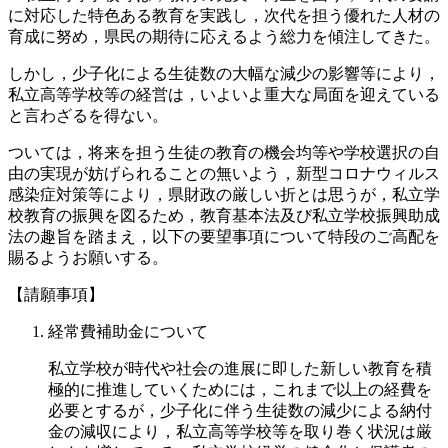
に対応した特色ある教育を実践し，次代を担う優れた人材の
育成に努め，県民の期待に応えるよう総力を傾注してきた。
しかし，少子化による生徒数の大幅な減少の影響等により，
私立高等学校等の経営は，いよいよ重大な局面を迎えている
と言わざるを得ない。
ついては，将来を担う生徒の教育の機会均等や学校選択の自
由の実現が妨げられることの無いよう，新型コロナウィルス
感染症対策等により，県財政の厳しい折とは思うが，私立学
校教育の振興を図るため，教育基本法及び私立学校振興助成
法の趣旨を踏まえ，以下の要望事項について特段のご高配を
賜るようお願いする。
【請願事項】
経常費補助金について
私立学校が時代や社会の進展に即した新しい教育を積
極的に推進していくためには，これまで以上の経費を
必要とするが，少子化に伴う生徒数の減少による納付
金の減収により，私立高等学校等を取り巻く状況は厳