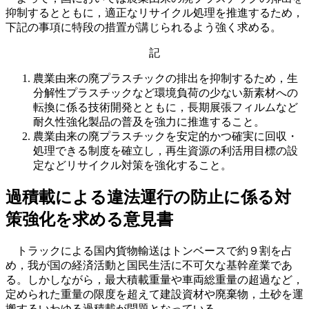
抑制するとともに，適正なリサイクル処理を推進するため，
下記の事項に特段の措置が講じられるよう強く求める。
記
農業由来の廃プラスチックの排出を抑制するため，生
分解性プラスチックなど環境負荷の少ない新素材への
転換に係る技術開発とともに，長期展張フィルムなど
耐久性強化製品の普及を強力に推進すること。
農業由来の廃プラスチックを安定的かつ確実に回収・
処理できる制度を確立し，再生資源の利活用目標の設
定などリサイクル対策を強化すること。
過積載による違法運行の防止に係る対
策強化を求める意見書
トラックによる国内貨物輸送はトンベースで約９割を占
め，我が国の経済活動と国民生活に不可欠な基幹産業であ
る。しかしながら，最大積載重量や車両総重量の超過など，
定められた重量の限度を超えて建設資材や廃棄物，土砂を運
搬するいわゆる過積載が問題となっている。