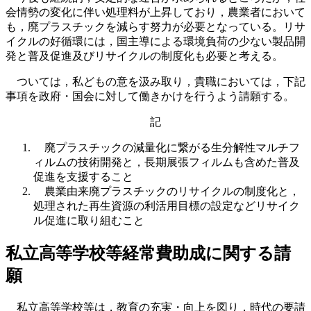
会情勢の変化に伴い処理料が上昇しており，農業者において
も，廃プラスチックを減らす努力が必要となっている。リサ
イクルの好循環には，国主導による環境負荷の少ない製品開
発と普及促進及びリサイクルの制度化も必要と考える。
ついては，私どもの意を汲み取り，貴職においては，下記
事項を政府・国会に対して働きかけを行うよう請願する。
記
廃プラスチックの減量化に繋がる生分解性マルチフ
ィルムの技術開発と，長期展張フィルムも含めた普及
促進を支援すること
農業由来廃プラスチックのリサイクルの制度化と，
処理された再生資源の利活用目標の設定などリサイク
ル促進に取り組むこと
私立高等学校等経常費助成に関する請
願
私立高等学校等は，教育の充実・向上を図り，時代の要請