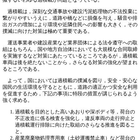
過積載は，深刻な交通事故や建設汚泥処理物の不法投棄に
繋がりやすいうえに，道路や橋などに損傷を与え，騒音や排
出ガスの増加により環境や近隣住民への影響も大きく，その
撲滅に向けた対策は極めて重要である。
運送事業者や建設産業など業界団体による法令遵守への取
組はもちろん，国や地方自治体においても大規模な合同取締
を実施するなど対策にあたっているところであるが，過積載
車両は後を絶たないことから，さらなる対策の強化が望まれ
るところである。
よって，国においては過積載の撲滅を図り，安全・安心な
国民の生活環境を守るとともに，道路の適正かつ安全な利用
を促進するため，下記の事項に特段の措置が講じられるよう
強く求める。
過積載を目的とした高いあおりや深ボディ等，荷台の
不正改造に係る検査を強化し，違反車両の走行抑止と
過積載運行排除に向けた取組のさらなる推進を図るこ
と。
産業廃棄物処理専用車（土砂運搬禁止車）など荷台の