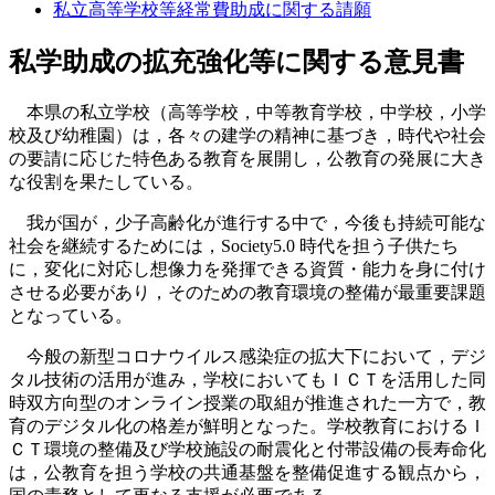
私立高等学校等経常費助成に関する請願
私学助成の拡充強化等に関する意見書
本県の私立学校（高等学校，中等教育学校，中学校，小学
校及び幼稚園）は，各々の建学の精神に基づき，時代や社会
の要請に応じた特色ある教育を展開し，公教育の発展に大き
な役割を果たしている。
我が国が，少子高齢化が進行する中で，今後も持続可能な
社会を継続するためには，Society5.0 時代を担う子供たち
に，変化に対応し想像力を発揮できる資質・能力を身に付け
させる必要があり，そのための教育環境の整備が最重要課題
となっている。
今般の新型コロナウイルス感染症の拡大下において，デジ
タル技術の活用が進み，学校においてもＩＣＴを活用した同
時双方向型のオンライン授業の取組が推進された一方で，教
育のデジタル化の格差が鮮明となった。学校教育におけるＩ
ＣＴ環境の整備及び学校施設の耐震化と付帯設備の長寿命化
は，公教育を担う学校の共通基盤を整備促進する観点から，