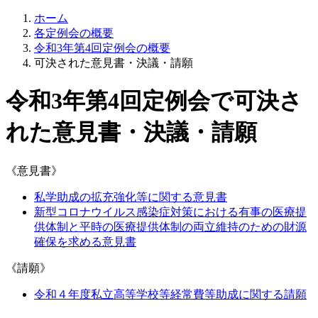
ホーム
各定例会の概要
令和3年第4回定例会の概要
可決された意見書・決議・請願
令和3年第4回定例会で可決さ
れた意見書・決議・請願
《意見書》
私学助成の拡充強化等に関する意見書
新型コロナウイルス感染症対策における有事の医療提
供体制と平時の医療提供体制の両立維持のための財源
確保を求める意見書
《請願》
令和４年度私立高等学校等経常費等助成に関する請願