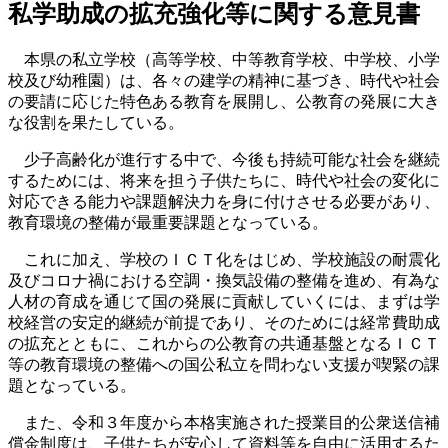
私学助成の拡充強化等に関する意見書
本県の私立学校（高等学校、中等教育学校、中学校、小学
校及び幼稚園）は、各々の建学の精神に基づき、時代や社会
の要請に応じた特色ある教育を展開し、公教育の発展に大き
な役割を果たしている。
少子高齢化が進行する中で、今後も持続可能な社会を継続
するためには、将来を担う子供たちに、時代や社会の変化に
対応できる能力や課題解決力を身に付けさせる必要があり、
教育環境の整備が最重要課題となっている。
これに加え、学校のＩＣＴ化をはじめ、学校施設の耐震化
及びコロナ禍における空調・換気設備の整備を進め、有為な
人材の育成を通じて国の発展に貢献していくには、まずは学
校経営の安定的継続が前提であり、そのためには経常費助成
の拡充とともに、これからの公教育の共通基盤となるＩＣＴ
等の教育環境の整備への国公私立を問わない支援が喫緊の課
題となっている。
また、令和３年度から本格実施された授業目的公衆送信補
償金制度は、子供たちが安心して資料等を自由に活用するた