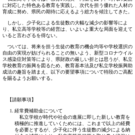
に対応した特色ある教育を実践し、次代を担う優れた人材の
育成に努め、県民の期待に応えるよう総力を傾注してきた。
しかし、少子化による生徒数の大幅な減少の影響等によ
り、私立高等学校等の経営は、いよいよ重大な局面を迎えて
いると言わざるを得ない。
ついては、将来を担う生徒の教育の機会均等や学校選択の
自由の実現が妨げられることの無いよう、新型コロナウイル
ス感染症対策等により、県財政の厳しい折とは思うが、私立
学校教育の振興を図るため、教育基本法及び私立学校振興助
成法の趣旨を踏まえ、以下の要望事項について特段のご高配
を賜るようお願いする。
【請願事項】
経常費補助金について
私立学校が時代や社会の進展に即した新しい教育を
積極的に推進していくためには、これまで以上の経費
を必要とするが、少子化に伴う生徒数の減少による納