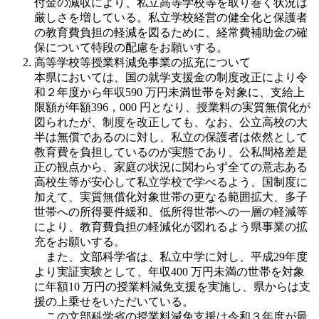
付金の減収により、私立高等学校等を取り巻く状況は
厳しさを増している。私立学校経営の健全化と保護者
の教育費負担の軽減を図るために、経常費補助金の確
保について特段の配慮をお願いする。
高等学校等授業料減免事業の拡充について
本県においては、国の就学支援金の制度改正により令
和２年度から年収590 万円未満世帯を対象に、支給上
限額が年額396，000 円となり、授業料の実質無償化が
図られたが、制度を改正しても、なお、公立高校の大
半は無償であるのに対し、私立の保護者は依然として
教育費を負担しているのが実態であり、公私間格差是
正の観点から、家庭の状況に関わらず全ての意志ある
高校生等が安心して私立学校で学べるよう、国制度に
加えて、実質無償化対象世帯の更なる範囲拡大、多子
世帯への所得要件緩和、低所得世帯への一層の軽減等
により、教育費負担の軽減化が図れるよう県事業の拡
充をお願いする。
また、文部科学省は、私立中学に対し、平成29年度
より実証実験として、年収400 万円未満の世帯を対象
に年額10 万円の授業料減免支援を実施し、県からは支
援の上乗せをいただいている。
この文部科学省の授業料減免支援は令和３年度が最