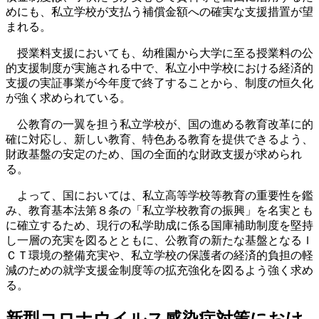
めにも、私立学校が支払う補償金額への確実な支援措置が望
まれる。
授業料支援においても、幼稚園から大学に至る授業料の公
的支援制度が実施される中で、私立小中学校における経済的
支援の実証事業が今年度で終了することから、制度の恒久化
が強く求められている。
公教育の一翼を担う私立学校が、国の進める教育改革に的
確に対応し、新しい教育、特色ある教育を提供できるよう、
財政基盤の安定のため、国の全面的な財政支援が求められ
る。
よって、国においては、私立高等学校等教育の重要性を鑑
み、教育基本法第８条の「私立学校教育の振興」を名実とも
に確立するため、現行の私学助成に係る国庫補助制度を堅持
し一層の充実を図るとともに、公教育の新たな基盤となるＩ
ＣＴ環境の整備充実や、私立学校の保護者の経済的負担の軽
減のための就学支援金制度等の拡充強化を図るよう強く求め
る。
新型コロナウイルス感染症対策におけ