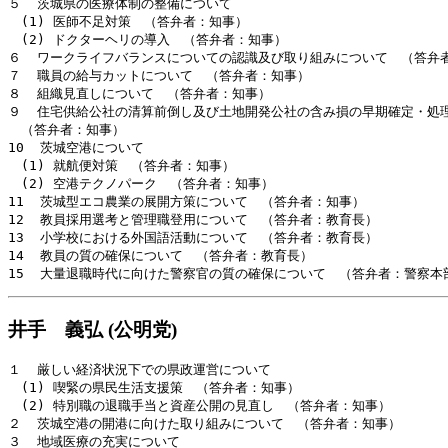
５  茨城県の医療体制の整備について

　(1) 医師不足対策　（答弁者：知事）

　(2) ドクターヘリの導入　（答弁者：知事）

６  ワークライフバランスについての認識及び取り組みについて　（答弁者
７  職員の給与カットについて　（答弁者：知事）

８  組織見直しについて　（答弁者：知事）

９  住宅供給公社の清算前倒し及び土地開発公社の含み損の早期確定・処理
　（答弁者：知事）

10  茨城空港について

　(1) 就航便対策　（答弁者：知事）

　(2) 空港テクノパーク　（答弁者：知事）

11  茨城型エコ農業の展開方策について　（答弁者：知事）

12  教員採用選考と管理職登用について　（答弁者：教育長）

13  小学校における外国語活動について　（答弁者：教育長）

14  教員の質の確保について　（答弁者：教育長）

井手 義弘 (公明党)
１  厳しい経済状況下での県政運営について

　(1) 喫緊の県民生活支援策　（答弁者：知事）

　(2) 特別職の退職手当と資産公開の見直し　（答弁者：知事）

２  茨城空港の開港に向けた取り組みについて　（答弁者：知事）

３  地域医療の充実について
