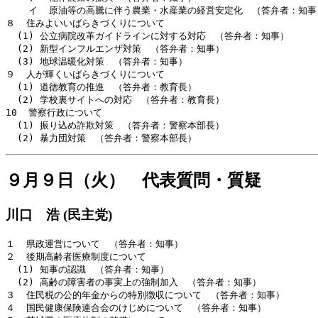
    イ  原油等の高騰に伴う農業・水産業の経営安定化　（答弁者：知事）
８  住みよいいばらきづくりについて

  (1) 公立病院改革ガイドラインに対する対応　（答弁者：知事）

  (2) 新型インフルエンザ対策　（答弁者：知事）

  (3) 地球温暖化対策　（答弁者：知事）

９  人が輝くいばらきづくりについて

  (1) 道徳教育の推進　（答弁者：教育長）

  (2) 学校裏サイトへの対応　（答弁者：教育長）

10  警察行政について

  (1) 振り込め詐欺対策　（答弁者：警察本部長）

９月９日（火） 代表質問・質疑
川口 浩 (民主党)
１  県政運営について　（答弁者：知事）

２  後期高齢者医療制度について

  (1) 知事の認識　（答弁者：知事）

  (2) 高齢の障害者の事実上の強制加入　（答弁者：知事）

３  住民税の公的年金からの特別徴収について　（答弁者：知事）

４  国民健康保険連合会のけじめについて　（答弁者：知事）
