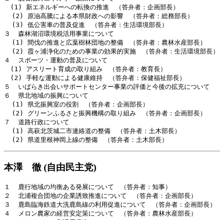
　(1) 新エネルギーへの転換の推進　（答弁者：企画部長）

  (2) 原油高騰による本県財政への影響　（答弁者：総務部長）

  (3) 低公害車の普及促進　（答弁者：生活環境部長）

３  森林湖沼環境税活用事業について

  (1) 間伐の推進と広葉樹林団地の整備　（答弁者：農林水産部長）

  (2) 霞ヶ浦浄化のための事業の効果的実施　（答弁者：生活環境部長）

４  スポーツ・運動の普及について

　(1) アスリート育成の取り組み　（答弁者：教育長）

　(2) 手軽な運動による健康維持　（答弁者：保健福祉部長）

５  いばらき出会いサポートセンター事業の評価と今後の拡充について　（
６  県北地域の振興について

  (1) 県北振興室の役割　（答弁者：企画部長）

  (2) グリーンふるさと振興機構の取り組み　（答弁者：企画部長）

７  道路行政について

  (1) 高萩北茨城二市連絡道の整備　（答弁者：土木部長）

本澤 徹 (自由民主党)
１  鹿行地域の均衡ある発展について　（答弁者：知事）

２  北浦複合団地の企業誘致推進について　（答弁者：企画部長）

３  鹿島臨海鉄道大洗鹿島線の利用促進について　（答弁者：企画部長）

４  メロン農家の経営安定策について　（答弁者：農林水産部長）
