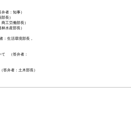
弁者：知事）

部長）

商工労働部長）

林水産部長）

者：生活環境部長，

て　（答弁者：

（答弁者：土木部長）
