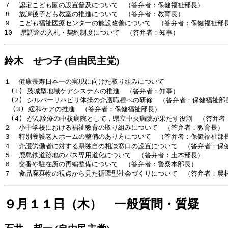
７  認定こども園の設置普及について　（答弁者：保健福祉部長）

８  放課後子ども教室の推進について　（答弁者：教育長）

９  こども福祉医療センターの施設改善について　（答弁者：保健福祉部長
鈴木 せつ子 (自由民主党)
１  健康長寿日本一の実現に向けた取り組みについて

　(1) 茨城型地域ケアシステムの推進　（答弁者：知事）

　(2) シルバーリハビリ体操の介護職種への研修　（答弁者：保健福祉部長
  (3) 緩和ケアの推進　（答弁者：保健福祉部長）

　(4) がん診療の中核病院として，県立中央病院が果たす役割　（答弁者
２  小中学校における福祉教育の取り組みについて　（答弁者：教育長）

３  特別養護老人ホームの整備のあり方について　（答弁者：保健福祉部長
４  介護労働者に対する県独自の相談窓口の設置について　（答弁者：保健
５  鹿島鉄道跡地のバス専用道化について　（答弁者：土木部長）

６  交番や駐在所の再編整備について　（答弁者：警察本部長）

９月１１日（木） 一般質問・質疑