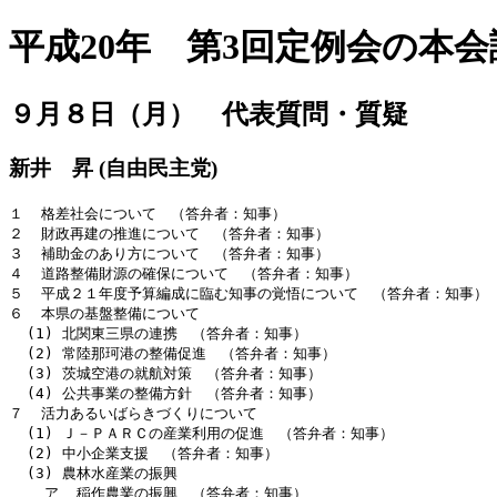
平成20年 第3回定例会の本
９月８日（月） 代表質問・質疑
新井 昇 (自由民主党)
１  格差社会について　（答弁者：知事）

２  財政再建の推進について　（答弁者：知事）

３  補助金のあり方について　（答弁者：知事）

４  道路整備財源の確保について　（答弁者：知事）

５  平成２１年度予算編成に臨む知事の覚悟について　（答弁者：知事）

６  本県の基盤整備について

  (1) 北関東三県の連携　（答弁者：知事）

  (2) 常陸那珂港の整備促進　（答弁者：知事）

  (3) 茨城空港の就航対策　（答弁者：知事）

  (4) 公共事業の整備方針　（答弁者：知事）

７  活力あるいばらきづくりについて

  (1) Ｊ－ＰＡＲＣの産業利用の促進　（答弁者：知事）

  (2) 中小企業支援　（答弁者：知事）

  (3) 農林水産業の振興

    ア  稲作農業の振興　（答弁者：知事）
