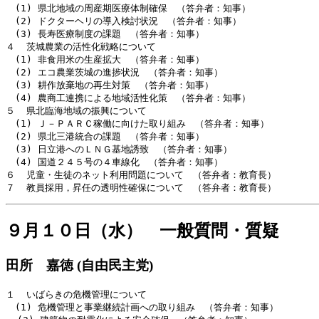
　(1) 県北地域の周産期医療体制確保　（答弁者：知事）

　(2) ドクターヘリの導入検討状況　（答弁者：知事）

　(3) 長寿医療制度の課題　（答弁者：知事）

４  茨城農業の活性化戦略について

　(1) 非食用米の生産拡大　（答弁者：知事）

　(2) エコ農業茨城の進捗状況　（答弁者：知事）

　(3) 耕作放棄地の再生対策　（答弁者：知事）

　(4) 農商工連携による地域活性化策　（答弁者：知事）

５  県北臨海地域の振興について

　(1) Ｊ－ＰＡＲＣ稼働に向けた取り組み　（答弁者：知事）

　(2) 県北三港統合の課題　（答弁者：知事）

　(3) 日立港へのＬＮＧ基地誘致　（答弁者：知事）

　(4) 国道２４５号の４車線化　（答弁者：知事）

６  児童・生徒のネット利用問題について　（答弁者：教育長）

９月１０日（水） 一般質問・質疑
田所 嘉徳 (自由民主党)
１  いばらきの危機管理について

　(1) 危機管理と事業継続計画への取り組み　（答弁者：知事）
