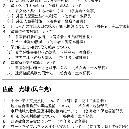
  (2) 建築物の耐震化による安全確保　（答弁者：知事）

２  多文化共生社会に向けた取り組みについて

　(1) 多文化の共生する社会づくり　（答弁者：知事）

  (2) 外国人児童生徒への対応　（答弁者：教育長）

  (3) 外国人犯罪対策　（答弁者：警察本部長）

３  いばらきの交流人口の拡大と観光振興について　（答弁者：商工労働部
４  多重債務者対策について

　(1) 多重債務者の救済　（答弁者：生活環境部長）

  (2) ヤミ金融の撲滅　（答弁者：警察本部長）

５  学力向上に向けた取り組みについて

　(1) 新学習指導要領への対応　（答弁者：教育長）

　(2) 学力向上への取り組み　（答弁者：教育長）

６  建築物の安全確保について

　(1) 耐震診断の進め方と結果の公表　（答弁者：土木部長）

佐藤 光雄 (民主党)
１  中小企業の支援強化について　（答弁者：商工労働部長）

２  地方総合事務所の再編整備について　（答弁者：総務部長）

３  水戸地域の救急医療体制の整備について　（答弁者：保健福祉部長）

４  那珂川の河川整備について　（答弁者：土木部長）

５  武道教育の充実について　（答弁者：教育長）

６  ワークライフバランス社会の実現について　（答弁者：商工労働部長）