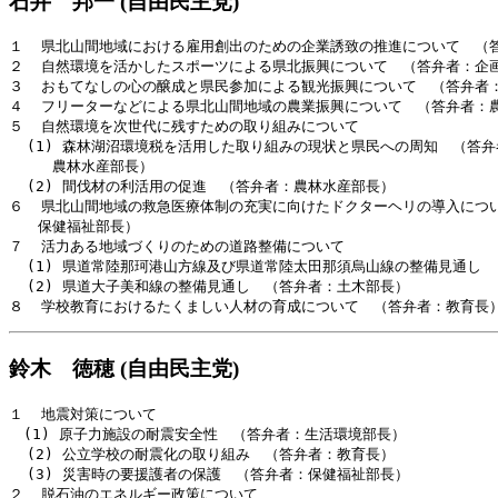
石井 邦一 (自由民主党)
１  県北山間地域における雇用創出のための企業誘致の推進について　（答
２  自然環境を活かしたスポーツによる県北振興について　（答弁者：企画
３  おもてなしの心の醸成と県民参加による観光振興について　（答弁者：
４  フリーターなどによる県北山間地域の農業振興について　（答弁者：農
５  自然環境を次世代に残すための取り組みについて

  (1) 森林湖沼環境税を活用した取り組みの現状と県民への周知　（答弁
　　　農林水産部長）

  (2) 間伐材の利活用の促進　（答弁者：農林水産部長）

６  県北山間地域の救急医療体制の充実に向けたドクターヘリの導入につい
　　保健福祉部長）

７  活力ある地域づくりのための道路整備について

  (1) 県道常陸那珂港山方線及び県道常陸太田那須烏山線の整備見通し　
  (2) 県道大子美和線の整備見通し　（答弁者：土木部長）

鈴木 徳穂 (自由民主党)
１  地震対策について

　(1) 原子力施設の耐震安全性　（答弁者：生活環境部長）

  (2) 公立学校の耐震化の取り組み　（答弁者：教育長）

  (3) 災害時の要援護者の保護　（答弁者：保健福祉部長）

２  脱石油のエネルギー政策について
