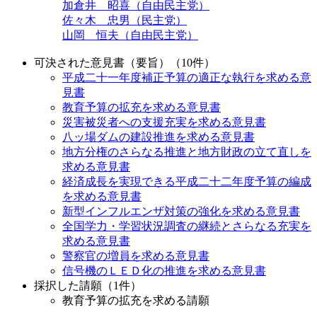
加倉井 昭喜（自由民主党）
佐々木 忠男（民主党）
山岡 恒夫（自由民主党）
可決された意見書（要旨）（10件）
平成二十一年度補正予算の適正な執行を求める意
見書
教育予算の拡充を求める意見書
災害被災者への支援充実を求める意見書
八ッ場ダムの建設推進を求める意見書
地方分権のさらなる推進と地方財政の立て直しを
求める意見書
経済成長を実現できる平成二十二年度予算の編成
を求める意見書
新型インフルエンザ対策の強化を求める意見書
全国学力・学習状況調査の継続とさらなる充実を
求める意見書
警察官の増員を求める意見書
信号機のＬＥＤ化の推進を求める意見書
採択した請願（1件）
教育予算の拡充を求める請願