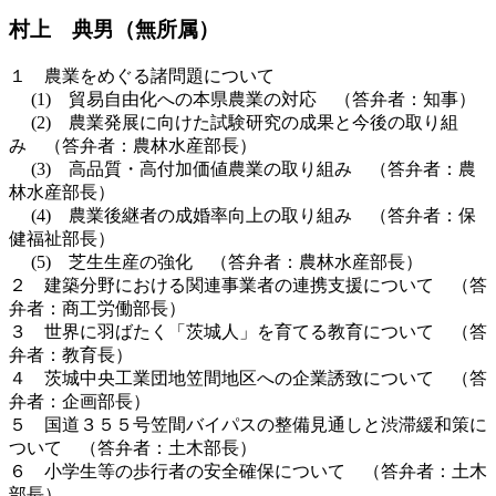
村上 典男（無所属）
１ 農業をめぐる諸問題について
(1) 貿易自由化への本県農業の対応 （答弁者：知事）
(2) 農業発展に向けた試験研究の成果と今後の取り組
み （答弁者：農林水産部長）
(3) 高品質・高付加価値農業の取り組み （答弁者：農
林水産部長）
(4) 農業後継者の成婚率向上の取り組み （答弁者：保
健福祉部長）
(5) 芝生生産の強化 （答弁者：農林水産部長）
２ 建築分野における関連事業者の連携支援について （答
弁者：商工労働部長）
３ 世界に羽ばたく「茨城人」を育てる教育について （答
弁者：教育長）
４ 茨城中央工業団地笠間地区への企業誘致について （答
弁者：企画部長）
５ 国道３５５号笠間バイパスの整備見通しと渋滞緩和策に
ついて （答弁者：土木部長）
６ 小学生等の歩行者の安全確保について （答弁者：土木
部長）