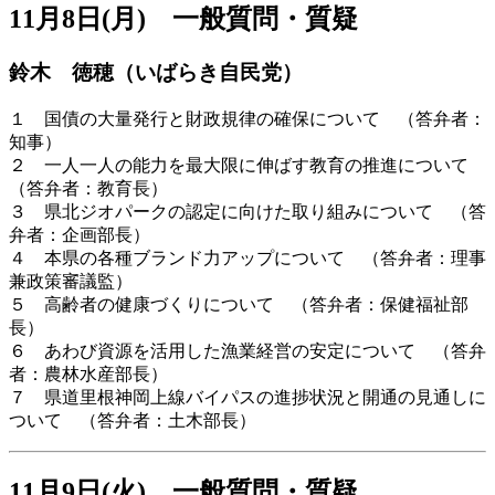
11月8日(月) 一般質問・質疑
鈴木 徳穂（いばらき自民党）
１ 国債の大量発行と財政規律の確保について （答弁者：
知事）
２ 一人一人の能力を最大限に伸ばす教育の推進について
（答弁者：教育長）
３ 県北ジオパークの認定に向けた取り組みについて （答
弁者：企画部長）
４ 本県の各種ブランド力アップについて （答弁者：理事
兼政策審議監）
５ 高齢者の健康づくりについて （答弁者：保健福祉部
長）
６ あわび資源を活用した漁業経営の安定について （答弁
者：農林水産部長）
７ 県道里根神岡上線バイパスの進捗状況と開通の見通しに
ついて （答弁者：土木部長）
11月9日(火) 一般質問・質疑