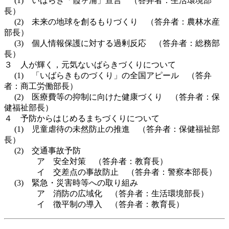
(1) いばらき「霞ヶ浦」宣言 （答弁者：生活環境部
長）
(2) 未来の地球を創るもりづくり （答弁者：農林水産
部長）
(3) 個人情報保護に対する過剰反応 （答弁者：総務部
長）
３ 人が輝く，元気ないばらきづくりについて
(1) 「いばらきものづくり」の全国アピール （答弁
者：商工労働部長）
(2) 医療費等の抑制に向けた健康づくり （答弁者：保
健福祉部長）
４ 予防からはじめるまちづくりについて
(1) 児童虐待の未然防止の推進 （答弁者：保健福祉部
長）
(2) 交通事故予防
ア 安全対策 （答弁者：教育長）
イ 交差点の事故防止 （答弁者：警察本部長）
(3) 緊急・災害時等への取り組み
ア 消防の広域化 （答弁者：生活環境部長）
イ 徴平制の導入 （答弁者：教育長）