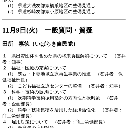
(1) 県道大洗友部線橋爪地区の整備見通し
(2) 県道杉崎友部線小原地区の整備見通し
11月9日(火) 一般質問・質疑
田所 嘉徳（いばらき自民党）
１ 県出資団体を含めた県の将来負担解消について （答弁
者：知事）
２ 福祉・医療の充実について
(1) 筑西・下妻地域医療再生事業の推進 （答弁者：保
健福祉部長）
(2) こども福祉医療センターの整備 （答弁者：知事）
３ 科学・技術の振興について
(1) 次期科学技術振興指針の方向性と振興策 （答弁
者：企画部長）
(2) 科学・技術集積を活用した経済活性化 （答弁者：
商工労働部長）
４ 雇用対策について （答弁者：商工労働部長）
(1) 既卒者の雇用対策