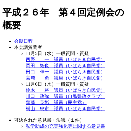
平成２６年 第４回定例会の
概要
会期日程
本会議質問者
11月5日（水）一般質問・質疑
西野 一 議員（いばらき自民党）
岡田 拓也 議員（いばらき自民党）
田口 伸一 議員（いばらき自民党）
宮﨑 勇 議員（いばらき自民党）
11月6日（水）一般質問・質疑
鈴木 将 議員（いばらき自民党）
川口 政弥 議員（自民県政クラブ）
齋藤 英彰 議員（民主党）
横山 忠市 議員（いばらき自民党）
可決された意見書・決議（１件）
私学助成の充実強化等に関する意見書