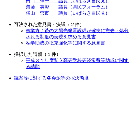
田口 伸一 議員（いばらき自民党）
齋藤 英彰 議員（県民フォーラム）
横山 忠市 議員（いばらき自民党）
可決された意見書・決議（２件）
事業終了後の太陽光発電設備が確実に撤去・処分
される制度の実現を求める意見書
私学助成の拡充強化等に関する意見書
採択した請願（１件）
平成３１年度私立高等学校等経常費等助成に関す
る請願
議案等に対する各会派等の採決態度