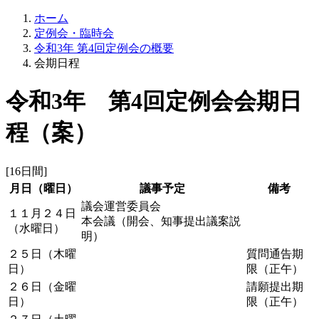
ホーム
定例会・臨時会
令和3年 第4回定例会の概要
会期日程
令和3年 第4回定例会会期日
程（案）
[16日間]
月日（曜日）
議事予定
備考
議会運営委員会
１１月２４日
本会議（開会、知事提出議案説
（水曜日）
明）
２５日（木曜
質問通告期
日）
限（正午）
２６日（金曜
請願提出期
日）
限（正午）