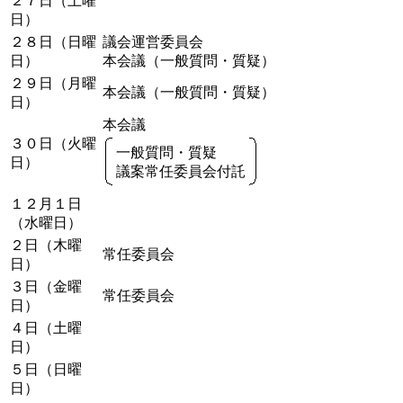
２７日（
土曜
日
）
２８日（
日曜
議会運営委員会
日
）
本会議（一般質問・質疑）
２９日（月曜
本会議（一般質問・質疑）
日）
本会議
３０日（火曜
一般質問・質疑
日）
議案常任委員会付託
１２月１日
（水曜日）
２日（木曜
常任委員会
日）
３日（金曜
常任委員会
日）
４日（
土曜
日
）
５日（
日曜
日
）