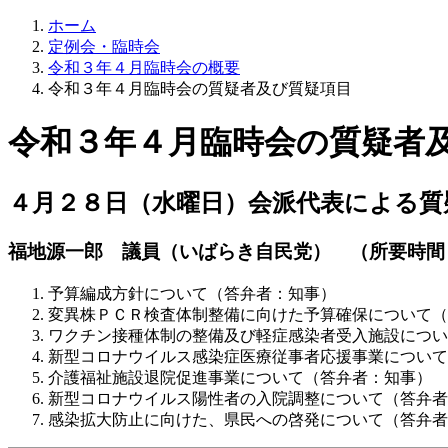
ホーム
定例会・臨時会
令和３年４月臨時会の概要
令和３年４月臨時会の質疑者及び質疑項目
令和３年４月臨時会の質疑者
４月２８日（水曜日）会派代表による質
福地源一郎 議員（いばらき自民党） （所要時間
予算編成方針について（答弁者：知事）
変異株ＰＣＲ検査体制整備に向けた予算確保について（
ワクチン接種体制の整備及び軽症感染者受入施設につい
新型コロナウイルス感染症医療従事者応援事業について
介護福祉施設退院促進事業について（答弁者：知事）
新型コロナウイルス陽性者の入院調整について（答弁者
感染拡大防止に向けた、県民への啓発について（答弁者