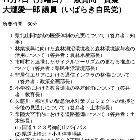
大瀧愛一郎 議員（いばらき自民党）
所要時間：60分
県北山間地域の医療体制の充実について（答弁者：知
事）
林業振興に向けた森林湖沼環境税と森林環境譲与税の
活用について（答弁者：農林水産部長）
市町村と連携したサイクルツーリズムの更なる推進に
ついて（答弁者：県民生活環境部長）
非居住エリアにおける通信インフラの整備について
（答弁者：政策企画部長）
小学校における教育環境の格差解消について（答弁
者：教育長）
久慈川・那珂川の緊急治水対策プロジェクトの進捗と
今後の見通しについて（答弁者：土木部長）
常陸大宮市内における道路整備について（答弁者：土
木部長）
国道１２３号御前山バイパス
県道上檜沢下小川停車場線