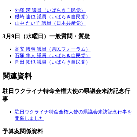
外塚 潔 議員（いばらき自民党）
磯崎 達也 議員（いばらき自民党）
山中 たい子 議員（日本共産党）
3月9日（水曜日）一般質問・質疑
髙安 博明 議員（県民フォーラム）
石塚 隼人 議員（いばらき自民党）
岡田 拓也 議員（いばらき自民党）
関連資料
駐日ウクライナ特命全権大使の県議会来訪記念行
事
駐日ウクライナ特命全権大使の県議会来訪記念行事を
開催しました
予算案関係資料