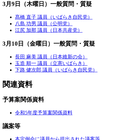
3月9日（木曜日）一般質問・質疑
髙橋 直子 議員（いばらき自民党）
八島 功男 議員（公明党）
江尻 加那 議員（日本共産党）
3月10日（金曜日）一般質問・質疑
長田 麻美 議員（日本維新の会）
玉造 順一 議員（立憲いばらき）
下路 健次郎 議員（いばらき自民党）
関連資料
予算案関係資料
令和5年度予算案関係資料
議案等
本定例会に議員から提出された議案等