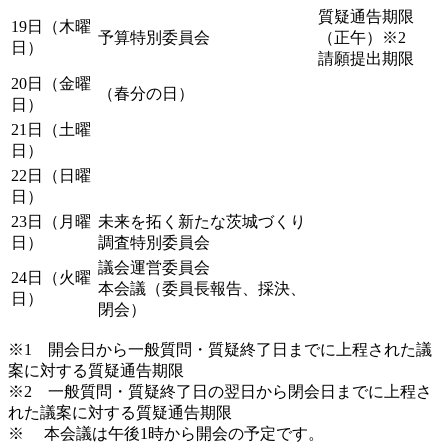
質疑通告期限
19日（木曜
予算特別委員会
（正午）※2
日）
請願提出期限
20日（金曜
（春分の日）
日）
21日（土曜
日）
22日（日曜
日）
23日（月曜
未来を拓く新たな茨城づくり
日）
調査特別委員会
議会運営委員会
24日（火曜
本会議（委員長報告、採決、
日）
閉会）
※1 開会日から一般質問・質疑終了日までに上程された議
案に対する質疑通告期限
※2 一般質問・質疑終了日の翌日から閉会日までに上程さ
れた議案に対する質疑通告期限
※ 本会議は午後1時から開会の予定です。