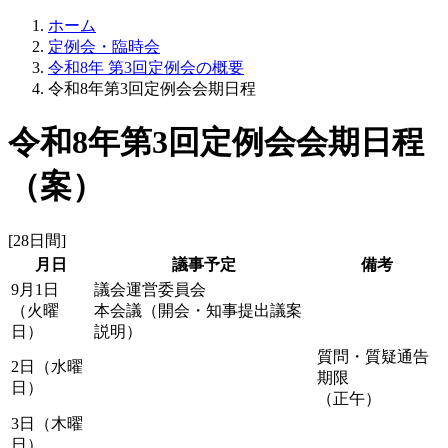
ホーム
定例会・臨時会
令和8年 第3回定例会の概要
令和8年第3回定例会会期日程
令和8年第3回定例会会期日程
（案）
[28日間]
月日
議事予定
備考
9月1日
議会運営委員会
（火曜
本会議（開会・知事提出議案
日）
説明）
質問・質疑通告
2日（水曜
期限
日）
（正午）
3日（木曜
日）