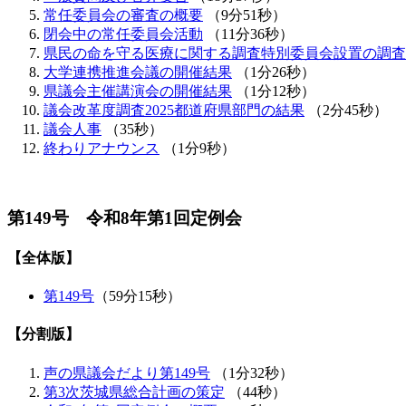
常任委員会の審査の概要
（9分51秒）
閉会中の常任委員会活動
（11分36秒）
県民の命を守る医療に関する調査特別委員会設置の調査
大学連携推進会議の開催結果
（1分26秒）
県議会主催講演会の開催結果
（1分12秒）
議会改革度調査2025都道府県部門の結果
（2分45秒）
議会人事
（35秒）
終わりアナウンス
（1分9秒）
第149号 令和8年第1回定例会
【全体版】
第149号
（59分15秒）
【分割版】
声の県議会だより第149号
（1分32秒）
第3次茨城県総合計画の策定
（44秒）