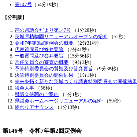
第147号
（54分19秒）
【分割版】
声の県議会だより第147号
（1分28秒）
茨城県植物園リニューアルオープンの紹介
（52秒）
令和7年第3回定例会の概要
（2分31秒）
代表質問及び答弁要旨
（7分41秒）
一般質問及び答弁要旨
（15分56秒）
常任委員会の審査の概要
（9分3秒）
予算特別委員会の質疑及び答弁要旨
（9分38秒）
決算特別委員会の開催結果
（1分1秒）
未来を拓く新たな茨城づくり調査特別委員会の開催結果
議会人事
（56秒）
県議会傍聴のご案内
（1分1秒）
県議会ホームページリニューアルの紹介
（59秒）
終わりアナウンス
（1分13秒）
第146号 令和7年第2回定例会