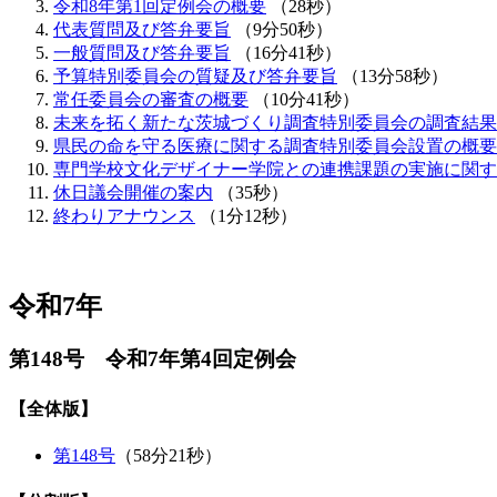
令和8年第1回定例会の概要
（28秒）
代表質問及び答弁要旨
（9分50秒）
一般質問及び答弁要旨
（16分41秒）
予算特別委員会の質疑及び答弁要旨
（13分58秒）
常任委員会の審査の概要
（10分41秒）
未来を拓く新たな茨城づくり調査特別委員会の調査結果
県民の命を守る医療に関する調査特別委員会設置の概要
専門学校文化デザイナー学院との連携課題の実施に関す
休日議会開催の案内
（35秒）
終わりアナウンス
（1分12秒）
令和7年
第148号 令和7年第4回定例会
【全体版】
第148号
（58分21秒）