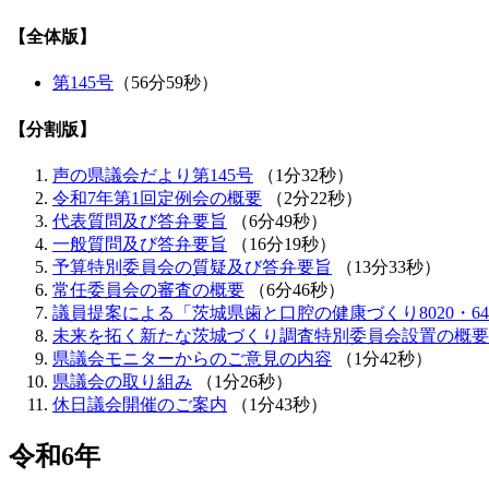
【全体版】
第145号
（56分59秒）
【分割版】
声の県議会だより第145号
（1分32秒）
令和7年第1回定例会の概要
（2分22秒）
代表質問及び答弁要旨
（6分49秒）
一般質問及び答弁要旨
（16分19秒）
予算特別委員会の質疑及び答弁要旨
（13分33秒）
常任委員会の審査の概要
（6分46秒）
議員提案による「茨城県歯と口腔の健康づくり8020・6
未来を拓く新たな茨城づくり調査特別委員会設置の概要
県議会モニターからのご意見の内容
（1分42秒）
県議会の取り組み
（1分26秒）
休日議会開催のご案内
（1分43秒）
令和6年