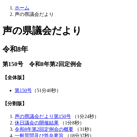
ホーム
声の県議会だより
声の県議会だより
令和8年
第150号 令和8年第2回定例会
【全体版】
第150号
（51分40秒）
【分割版】
声の県議会だより第150号
（1分24秒）
休日議会の開催結果
（1分8秒）
令和8年第2回定例会の概要
（31秒）
一般質問及び答弁要旨
（18分37秒）