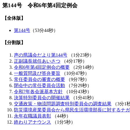
第144号 令和6年第4回定例会
【全体版】
第144号
（53分44秒）
【分割版】
声の県議会だより第144号
（1分23秒）
正副議長就任あいさつ
（4分17秒）
令和6年第4回定例会の概要
（2分14秒）
一般質問及び答弁要旨
（10分47秒）
常任委員会の審査の概要
（9分7秒）
閉会中の常任委員会活動
（7分29秒）
令和7年各会派基本方針
（10分43秒）
決算特別委員会の開催結果
（1分41秒）
交通政策・物流問題調査特別委員会の調査結果
（3分1
防災環境産業委員会から県民生活環境部長に対するナガ
永年在職議員表彰
（44秒）
終わりアナウンス
（1分5秒）