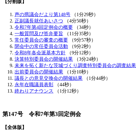
【分割版】
声の県議会だより第148号
（1分29秒）
正副議長就任あいさつ
（4分50秒）
令和7年第4回定例会の概要
（34秒）
一般質問及び答弁要旨
（11分35秒）
常任委員会の審査の概要
（9分57秒）
閉会中の常任委員会活動
（9分2秒）
令和8年各会派基本方針
（9分12秒）
決算特別委員会の開催結果
（3分24秒）
未来を拓く新たな茨城づくり調査特別委員会の調査結果
出前委員会の開催結果
（1分10秒）
議長との意見交換会の開催結果
（1分44秒）
永年在職議員表彰
（44秒）
終わりアナウンス
（1分12秒）
第147号 令和7年第3回定例会
【全体版】