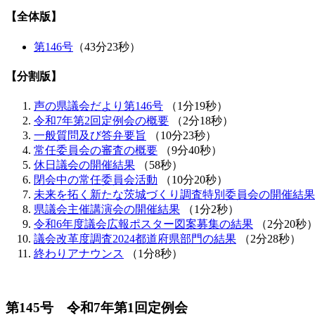
【全体版】
第146号
（43分23秒）
【分割版】
声の県議会だより第146号
（1分19秒）
令和7年第2回定例会の概要
（2分18秒）
一般質問及び答弁要旨
（10分23秒）
常任委員会の審査の概要
（9分40秒）
休日議会の開催結果
（58秒）
閉会中の常任委員会活動
（10分20秒）
未来を拓く新たな茨城づくり調査特別委員会の開催結果
県議会主催講演会の開催結果
（1分2秒）
令和6年度議会広報ポスター図案募集の結果
（2分20秒
議会改革度調査2024都道府県部門の結果
（2分28秒）
終わりアナウンス
（1分8秒）
第145号 令和7年第1回定例会