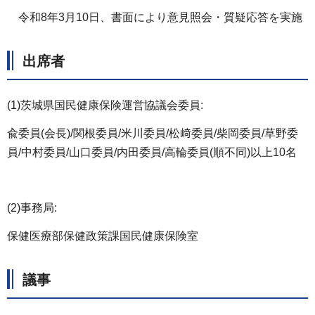
令和8年3月10日、書面により意見照会・質疑応答を実施
出席者
(1)茨城県国民健康保険運営協議会委員:
兪委員(会長)/関根委員/米川委員/松﨑委員/柴岡委員/草野委
員/中村委員/山口委員/内田委員/高輪委員(順不同)以上10名
(2)事務局:
保健医療部保健政策課国民健康保険室
議事