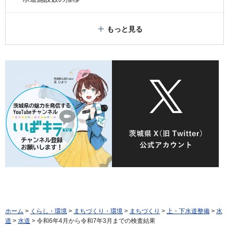
もっと見る
ホーム
>
くらし・環境
>
まちづくり・環境
>
まちづくり
>
上・下水道整備
>
水
道
>
水道
> 令和6年4月から令和7年3月までの検査結果