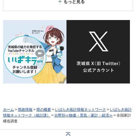
もっと見る
ホーム
>
県政情報
>
県の概要
>
いばらき統計情報ネットワーク
>
いばらき統計
情報ネットワーク（統計課）
>
分野別≪物価・景気・家計・経済≫
> 全国家計
構造調査