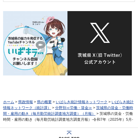
ホーム
>
県政情報
>
県の概要
>
いばらき統計情報ネットワーク
>
いばらき統計
情報ネットワーク（統計課）
>
分野別≪労働・賃金≫
>
茨城県の賃金・労働時
間・雇用の動き（毎月勤労統計調査地方調査）（月報）
> 茨城県の賃金・労働
時間・雇用の動き（毎月勤労統計調査地方調査月報）-令和7年（2025年）5月-