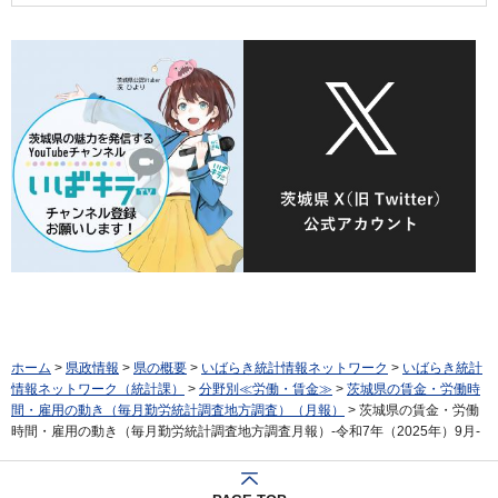
ホーム
>
県政情報
>
県の概要
>
いばらき統計情報ネットワーク
>
いばらき統計
情報ネットワーク（統計課）
>
分野別≪労働・賃金≫
>
茨城県の賃金・労働時
間・雇用の動き（毎月勤労統計調査地方調査）（月報）
> 茨城県の賃金・労働
時間・雇用の動き（毎月勤労統計調査地方調査月報）-令和7年（2025年）9月-