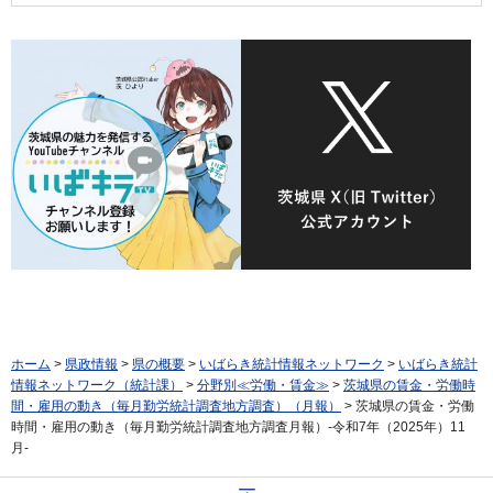
ホーム
>
県政情報
>
県の概要
>
いばらき統計情報ネットワーク
>
いばらき統計
情報ネットワーク（統計課）
>
分野別≪労働・賃金≫
>
茨城県の賃金・労働時
間・雇用の動き（毎月勤労統計調査地方調査）（月報）
> 茨城県の賃金・労働
時間・雇用の動き（毎月勤労統計調査地方調査月報）-令和7年（2025年）11
月-