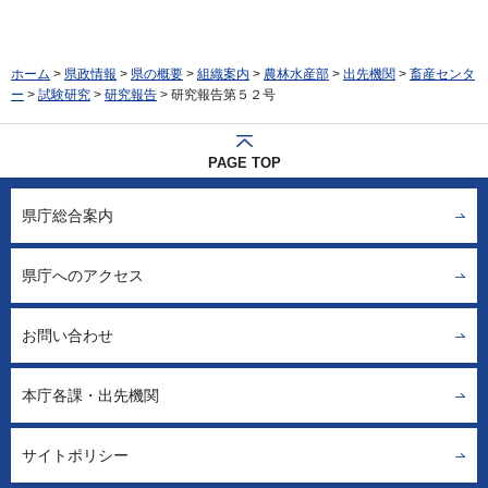
ホーム
>
県政情報
>
県の概要
>
組織案内
>
農林水産部
>
出先機関
>
畜産センタ
ー
>
試験研究
>
研究報告
> 研究報告第５２号
PAGE TOP
県庁総合案内
県庁へのアクセス
お問い合わせ
本庁各課・出先機関
サイトポリシー