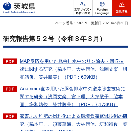
茨城県
文字サイズ・
Foreign
緊急情報
色合い変更
Language
ページ番号：58715
更新日:2021年5月20日
研究報告第５２号（令和３年３月）
MAP反応を用いた豚舎排水中のリン除去・回収技
術に関する研究（脇本亘、大林康信、浅岡丈楽、垪
和靖俊、笠井勝美）（PDF：609KB）
Anammox菌を用いた豚舎排水中の窒素除去技術に
関する研究（浅岡丈楽、宮下理、大窪敬子、脇本
亘、垪和靖俊、笠井勝美）（PDF：7,173KB）
家畜ふん堆肥の燃料化による環境負荷低減技術の研
究（脇本亘、、須藤華織、大林康信、垪和靖俊、笠