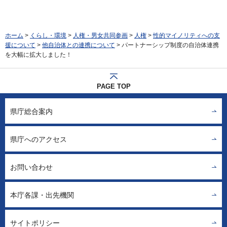
ホーム
>
くらし・環境
>
人権・男女共同参画
>
人権
>
性的マイノリティへの支
援について
>
他自治体との連携について
> パートナーシップ制度の自治体連携
を大幅に拡大しました！
PAGE TOP
県庁総合案内
県庁へのアクセス
お問い合わせ
本庁各課・出先機関
サイトポリシー