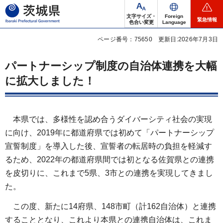
茨城県
文字サイズ・
Foreign
緊急情報
色合い変更
Language
ページ番号：75650
更新日:2026年7月3日
パートナーシップ制度の自治体連携を大幅
に拡大しました！
本県では、多様性を認め合うダイバーシティ社会の実現
に向け、2019年に都道府県では初めて「パートナーシップ
宣誓制度」を導入した後、宣誓者の転居時の負担を軽減す
るため、2022年の都道府県間では初となる佐賀県との連携
を皮切りに、これまで5県、3市との連携を実現してきまし
た。
この度、新たに14府県、148市町（計162自治体）と連携
することとなり、これより本県との連携自治体は、これま