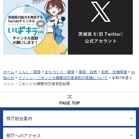
ホーム
>
くらし・環境
>
まちづくり・環境
>
環境・自然
>
自然・生物関連
>
お
知らせ
>
イノシシ・二ホンジカ捕獲功労者表彰の実施について
> 令和7年度イ
ノシシ・二ホンジカ捕獲功労者表彰結果
PAGE TOP
県庁総合案内
県庁へのアクセス