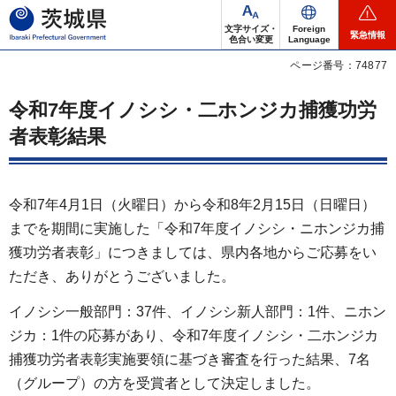
茨城県
文字サイズ・
Foreign
緊急情報
色合い変更
Language
ページ番号：74877
令和7年度イノシシ・二ホンジカ捕獲功労
者表彰結果
令和7年4月1日（火曜日）から令和8年2月15日（日曜日）
までを期間に実施した「令和7年度イノシシ・ニホンジカ捕
獲功労者表彰」につきましては、県内各地からご応募をい
ただき、ありがとうございました。
イノシシ一般部門：37件、イノシシ新人部門：1件、ニホン
ジカ：1件の応募があり、令和7年度イノシシ・二ホンジカ
捕獲功労者表彰実施要領に基づき審査を行った結果、7名
（グループ）の方を受賞者として決定しました。