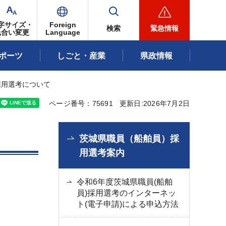
字サイズ・
Foreign
検索
緊急情報
色合い変更
Language
ポーツ
しごと・産業
県政情報
採用選考について
ページ番号：75691
更新日:2026年7月2日
茨城県職員（船舶員）採
用選考案内
令和6年度茨城県職員(船舶
員)採用選考のインターネッ
ト(電子申請)による申込方法