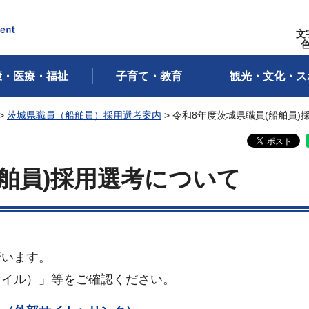
文
康・医療・福祉
子育て・教育
観光・文化・ス
>
茨城県職員（船舶員）採用選考案内
> 令和8年度茨城県職員(船舶員)
船舶員)採用選考について
行います。
ァイル）」等をご確認ください。