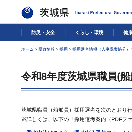
茨城県
防災・安全
くらし・環境
健
ホーム
>
県政情報
>
採用
>
採用選考情報（人事課実施分）
令和8年度茨城県職員(
茨城県職員（船舶員）採用選考を次のとおり
※詳しくは、以下の「採用選考案内（PDFフ