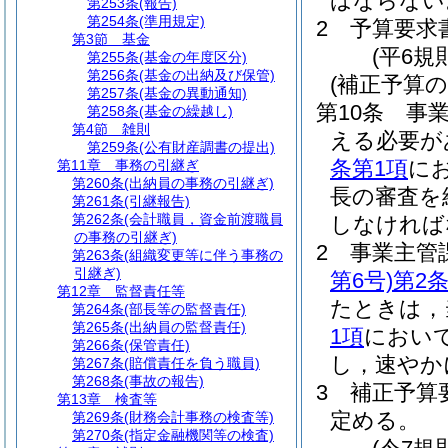
ばならない
第253条
(報告)
第254条
(準用規定)
2
予算要求
第3節
基金
(平6規
第255条
(基金の年度区分)
第256条
(基金の出納及び保管)
(補正予算の
第257条
(基金の異動通知)
第10条
事
第258条
(基金の繰越し)
第4節
雑則
える必要が
第259条
(公有財産調書の提出)
条第1項
に
第11章
事務の引継ぎ
第260条
(出納員の事務の引継ぎ)
長の審査を
第261条
(引継報告)
第262条
(会計職員，資金前渡職員
しなければ
の事務の引継ぎ)
2
事業主管
第263条
(組織変更等に伴う事務の
引継ぎ)
第6号)
第2
第12章
監督責任等
たときは，
第264条
(部長等の監督責任)
第265条
(出納員の監督責任)
1項
におい
第266条
(保管責任)
し，速やか
第267条
(賠償責任を負う職員)
第268条
(事故の報告)
3
補正予算
第13章
検査等
定める。
第269条
(財務会計事務の検査等)
第270条
(指定金融機関等の検査)