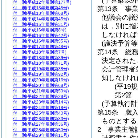
(予算案以
付 則
(平成12年規則第177号)
第13条
事
付 則
(平成13年規則第45号)
付 則
(平成13年規則第68号)
他議会の議
付 則
(平成14年規則第45号)
付 則
(平成15年規則第31号)
は，別に指
付 則
(平成16年規則第8号)
しなければ
付 則
(平成16年規則第42号)
付 則
(平成16年規則第95号)
(議決予算等
付 則
(平成17年規則第48号)
第14条
総
付 則
(平成18年規則第7号)
付 則
(平成18年規則第39号)
決定された
付 則
(平成18年規則第71号)
会計管理者
付 則
(平成19年規則第38号)
付 則
(平成19年規則第92号)
知しなけれ
付 則
(平成20年規則第16号)
(平19
付 則
(平成20年規則第68号)
付 則
(平成21年規則第50号)
第2節
付 則
(平成22年規則第28号)
付 則
(平成23年規則第14号)
(予算執行計
付 則
(平成24年規則第18号)
第15条
歳
付 則
(平成25年規則第40号)
付 則
(平成26年規則第33号)
ものとする
付 則
(平成27年規則第36号)
2
事業主管
付 則
(平成28年規則第50号)
付 則
(平成29年規則第11号)