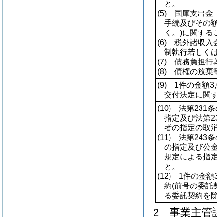
と。
(5)
国庫支出金，
手続及びその
く。)
に関する
(6)
税外諸収入金
制執行若しく
(7)
債務負担行為
(8)
債権の放棄等
(9)
1件の金額3,
交付決定に関
(10)
法第231条
指定及び法第2
者の指定の取
(11)
法第243条
の指定及び公金
規定による指
と。
(12)
1件の金額3
約
(前号の委託
る委託契約を除
2
事業主管