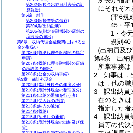
所長が指定
第202条
(現金出納日計表等の計
にそれぞれ
算報告)
第6節
雑則
(平6規
第203条
(帳票等の保存)
45・平
第204条
(出納証明)
第205条
(指定金融機関の店舗の
1・令元
増設等の届出)
規則40
第8章
収納代理金融機関における公
金の取扱い
(出納員及び
第206条
(収納代理金融機関の指定
第4条
出納
申請)
第207条
(収納代理金融機関の店舗
所掌事務は
の増設等の届出)
2
知事は，
第208条
(公金の収納手続)
第9章
歳計外現金
は，他の職
第209条
(歳計外現金の年度区分)
第210条
(歳計外現金の整理区分)
3
課出納員
第211条
(出納の通知を行う者)
在のときは
第212条
(受入れの決議)
第213条
(納入の通知)
指定した者
第214条
(収納)
4
課出納員
第215条
(払出しの通知)
第216条
(歳計外現金の出納及び保
員等の代決
管)
第217条
(一時保管有価証券の受入