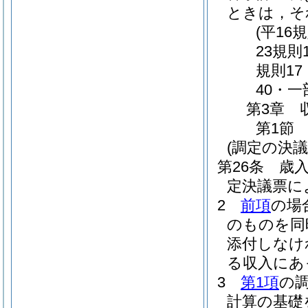
ときは，そ
(平16
23規則
規則17
40・一
第3章
第1節
(調定の決議
第26条
歳
定決議票に
2
前項
の場
のものを同
添付しなけ
る収入にあ
3
第1項
の
計算の基礎