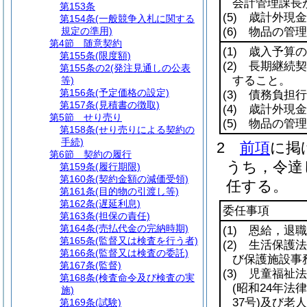
会計管理課長
第153条
(5)
歳計外現金
第154条
(一般競争入札に関する
規定の準用)
(6)
物品の管理
第4節
随意契約
(1)
歳入予算の
第155条
(限度額)
(2)
長期継続契
第155条の2
(発注見通しの公表
すること。
等)
第156条
(予定価格の設定)
(3)
債務負担行
第157条
(見積書の徴取)
(4)
歳計外現金
第5節
せり売り
(5)
物品の管理
第158条
(せり売りによる契約の
手続)
2
前項
に掲
第6節
契約の履行
うち，令達
第159条
(履行期限)
第160条
(契約金額の減価受領)
任する。
第161条
(目的物の引渡し等)
第162条
(遅延利息)
委任事項
第163条
(担保の責任)
第164条
(売払代金の完納時期)
(1)
恩給，退職
第165条
(監督又は検査を行う者)
(2)
生活保護法
第166条
(監督又は検査の委託)
び保護施設事
第167条
(監督)
(3)
児童福祉法
第168条
(検査命令及び検査の実
(昭和24年法律
施)
37号)
及び老人
第169条
(試験)