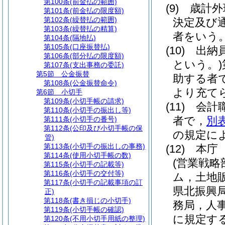
第100条
(前金払の範囲)
(9)
歳計外
第101条
(前金払の限度額)
第102条
(繰替払の範囲)
決定及び
第103条
(繰替払の精算)
者をいう
第104条
(隔地払)
第105条
(口座振替払)
(10)
出納
第106条
(部分払の限度額)
という。)
第107条
(支出事務の委託)
第5節
公金振替
助する者
第108条
(公金振替命令)
より充て
第6節
小切手
第109条
(小切手帳の請求)
(11)
会計
第110条
(小切手の振出し等)
者で，
別
第111条
(小切手の番号)
第112条
(公印及び小切手帳の保
の規定に
管)
第113条
(小切手の振出しの事務)
(12)
本
第114条
(使用小切手帳の数)
(営業戦
第115条
(小切手の記載等)
第116条
(小切手の交付等)
ム，土地
第117条
(小切手の記載事項の訂
県北振興
正)
第118条
(書き損じの小切手)
務局，人
第119条
(小切手帳の確認)
に規定す
第120条
(不用小切手用紙の整理)