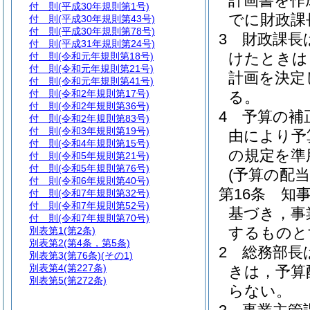
計画書を作
付 則
(平成30年規則第1号)
でに財政課
付 則
(平成30年規則第43号)
付 則
(平成30年規則第78号)
3
財政課長
付 則
(平成31年規則第24号)
けたときは
付 則
(令和元年規則第18号)
付 則
(令和元年規則第21号)
計画を決定
付 則
(令和元年規則第41号)
付 則
(令和2年規則第17号)
る。
付 則
(令和2年規則第36号)
4
予算の補
付 則
(令和2年規則第83号)
付 則
(令和3年規則第19号)
由により予
付 則
(令和4年規則第15号)
の規定を準
付 則
(令和5年規則第21号)
付 則
(令和5年規則第76号)
(予算の配当
付 則
(令和6年規則第40号)
第16条
知
付 則
(令和7年規則第32号)
付 則
(令和7年規則第52号)
基づき，事
付 則
(令和7年規則第70号)
するものと
別表第1
(第2条)
別表第2
(第4条，第5条)
2
総務部長
別表第3
(第76条)(その1)
別表第4
(第227条)
きは，予算
別表第5
(第272条)
らない。