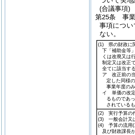
ついて実地
(合議事項)
第25条
事
事項につい
ない。
(1)
県の財政に
下「補助金等」
くは改廃又は
制定又は改正
全てに該当す
ア 改正前の
定した同様
事業年度の
イ 単価の改
るものであ
されている
(2)
実行予算の作
(3)
一般会計又は
(4)
予算の流用
及び財政課長が