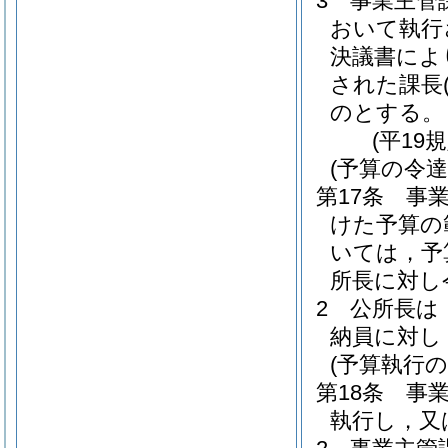
3
事業主管
おいて執行
決議書によ
された課長
のとする。
(平19
(予算の令達
第17条
事
けた予算の
いては，予
所長に対し
2
公所長は
納員に対し
(予算執行の
第18条
事
執行し，又