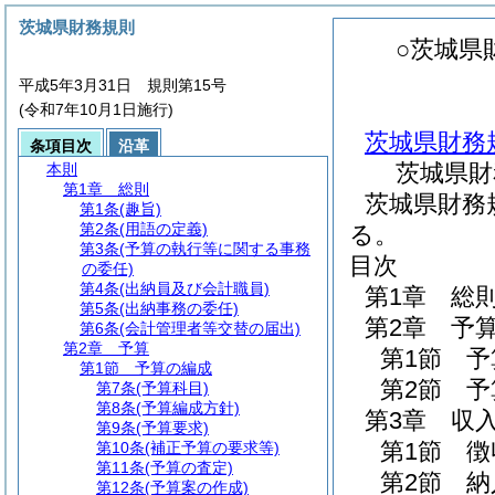
茨城県財務規則
○茨城県
平成5年3月31日 規則第15号
(令和7年10月1日施行)
茨城県財務
条項目次
沿革
茨城県財
本則
第1章
総則
茨城県財務
第1条
(趣旨)
第2条
(用語の定義)
る。
第3条
(予算の執行等に関する事務
目次
の委任)
第4条
(出納員及び会計職員)
第1章
総
第5条
(出納事務の委任)
第2章
予
第6条
(会計管理者等交替の届出)
第2章
予算
第1節
予
第1節
予算の編成
第2節
予
第7条
(予算科目)
第8条
(予算編成方針)
第3章
収
第9条
(予算要求)
第1節
徴
第10条
(補正予算の要求等)
第11条
(予算の査定)
第2節
納
第12条
(予算案の作成)