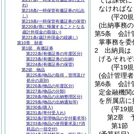
ては課長に
れ)
なければな
第218条
(一時保管有価証券の払出
(平20
し)
第219条
(一時保管有価証券の保管)
(出納事務の
第220条
(県に帰属することとなる
歳計外現金の取扱い)
第5条
会計
第221条
(歳計外現金の繰越し)
掌事務を委
第10章
財産
第1節
有価証券
2
出納員は
第222条
(有価証券の年度区分)
げるそれぞ
第223条
(有価証券の出納)
第224条
(有価証券の保管)
(平19
第2節
物品
(会計管理
第225条
(物品の取得，管理及び
処分の原則)
第6条
会計
第226条
(物品の年度区分)
定金融機関
第227条
(物品の分類)
第228条
(物品の出納整理区分)
を所属店に
第229条
(物品の出納通知等)
第230条
(購入)
(平19
第231条
(寄付受入れ)
第2章
第232条
(管理物品の交付要求等)
第233条
(物品の使用要求及び消
第1節
耗品の一括交付)