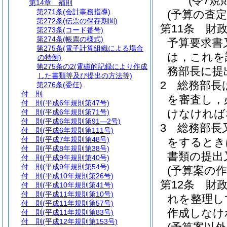
(令7規
第14章
補則
第271条
(会計事務指導)
(予算の査定
第272条
(伝票の保存期間)
第11条
財
第273条
(コード番号)
第274条
(帳票の様式)
予算要求書
第275条
(電子計算組織による場合
は，これを
の特例)
第275条の2
(電磁的記録により作成
務部長に提
した書類等及び提出の方法等)
2
総務部長
第276条
(委任)
付 則
を審査し，
付 則
(平成6年規則第47号)
けなければ
付 則
(平成6年規則第71号)
付 則
(平成6年規則第91―2号)
3
総務部長
付 則
(平成6年規則第111号)
付 則
(平成7年規則第48号)
をするとき
付 則
(平成8年規則第38号)
書類の提出
付 則
(平成9年規則第40号)
付 則
(平成9年規則第54号)
(予算案の作
付 則
(平成10年規則第26号)
第12条
財
付 則
(平成10年規則第41号)
付 則
(平成11年規則第10号)
れを整理し
付 則
(平成11年規則第57号)
作成しなけ
付 則
(平成11年規則第83号)
付 則
(平成12年規則第153号)