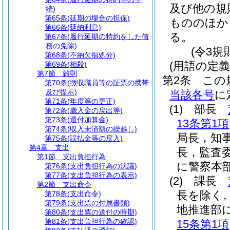
及び他の規
続)
第65条
(延期の場合の担保)
もののほか
第66条
(延納利息)
る。
第67条
(履行延期の特約をした債
務の免除)
(令3規
第68条
(不納欠損処分)
(用語の定義
第69条
(相殺)
第7節
雑則
第2条
この
第70条
(徴収職員等の証票の携帯
及び提示)
当該各号
に
第71条
(年度等の更正)
(1)
部長
第72条
(歳入金の戻出等)
第73条
(還付加算金)
13条第1項
第74条
(収入未済額の繰越し)
局長，知
第75条
(誤払金等の戻入)
第4章
支出
長，監査
第1節
支出負担行為
に警察本
第76条
(支出負担行為の決議)
第77条
(支出負担行為の表示)
(2)
課長
第2節
支出命令
長を除く。
第78条
(支出命令)
第79条
(支出票の付属書類)
地推進部
第80条
(支出票の送付の時期)
第81条
(支出負担行為の確認)
15条第1項