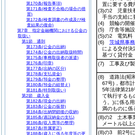
第170条
(報告事項)
置に要する費
第171条
(検査不合格の場合の措
(3)
の2 児童扶
置)
手当の支給に
第172条
(検査調書の作成及び検
(4)
競輪の開催
査結果の復命)
(5)
庁舎等施設
第7章
指定金融機関における公金の
(5)
の2 電気料
取扱い
第1節
通則
(6)
茨城県事務
第173条
(公金の出納)
による交付決
第174条
(公金の出納取扱時間)
基づく貸付金
第175条
(事務取扱者の派遣)
第176条
(印章)
(7)
工事及び製
第177条
(出納の区分)
第178条
(支払資金)
(8)
道路法
(昭
第179条
(預金の整理)
67号)
，都市計
第180条
(預金の組替え)
5年法律第218
第181条
(特別取扱い)
第2節
歳入金
て執行するも
第182条
(現金の出納)
う。)
に係る用
第183条
(公金の振替)
満のものに係
第184条
(出納閉鎖後の収納)
(8)
の2 土木事
第185条
(過誤納金の支払)
第186条
(収入票等の整理)
メートル以上
第187条
(所属更正)
(8)
の3 前2号
第188条
(歳入に係る年度等の更