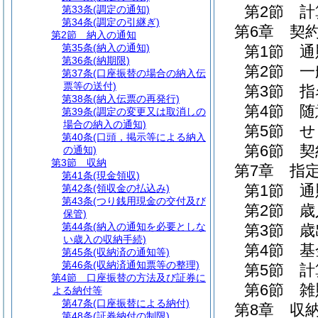
第2節
計
第33条
(調定の通知)
第34条
(調定の引継ぎ)
第6章
契
第2節
納入の通知
第35条
(納入の通知)
第1節
通
第36条
(納期限)
第2節
一
第37条
(口座振替の場合の納入伝
票等の送付)
第3節
指
第38条
(納入伝票の再発行)
第4節
随
第39条
(調定の変更又は取消しの
場合の納入の通知)
第5節
せ
第40条
(口頭，掲示等による納入
第6節
契
の通知)
第3節
収納
第7章
指
第41条
(現金領収)
第1節
通
第42条
(領収金の払込み)
第43条
(つり銭用現金の交付及び
第2節
歳
保管)
第44条
(納入の通知を必要としな
第3節
歳
い歳入の収納手続)
第4節
基
第45条
(収納済の通知等)
第46条
(収納済通知票等の整理)
第5節
計
第4節
口座振替の方法及び証券に
第6節
雑
よる納付等
第47条
(口座振替による納付)
第8章
収
第48条
(証券納付の制限)