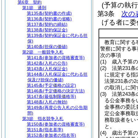
第6章
契約
(予算の執
第1節
通則
第3条
次の
第135条
(契約書の作成)
第136条
(契約書の省略)
げる者に委
第137条
(契約の締結)
第138条
(契約保証金)
第139条
(契約保証金に代わる担
保)
教育に関する
第140条
(担保の価値)
警察に関する事
第2節
一般競争入札
次の事項
第141条
(参加者の資格審査等)
(1)
歳入予算の
第142条
(入札の公告)
(2)
法第231条
第143条
(入札保証金)
第144条
(入札保証金に代わる担
に規定する指
保及び担保の価値)
法第231条の
第145条
(予定価格の設定)
の取消しに関
第146条
(予定価格の決定方法)
(3)
法第243条
第147条
(最低制限価格等)
る公金事務を
第148条
(入札の無効)
金事務の委託並
第149条
(再度公告入札の公告期
間)
定公金事務取
第3節
指名競争入札
務取扱者をい
第150条
(参加者の資格審査等)
と。
第151条
(指名基準)
(4)
歳出予算の
第152条
(参加者の指名等)