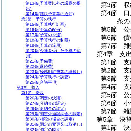
第13条
(予算案以外の議案の提
第3節
収
出)
第4節
口
第14条
(議決予算等の通知)
第2節
予算の執行
条の
第15条
(予算執行計画)
第5節
公
第16条
(予算の配当)
第17条
(予算の令達)
第6節
債
第18条
(予算執行の制限)
第7節
雑
第19条
(予算の流用)
第20条
(令達を受けた予算の流
第4章
支
用)
第1節
支
第21条
(予備費)
第22条
(継続費)
第2節
支
第23条
(繰越明許費等の繰越し)
第24条
(予算執行の調査)
第3節
支
第25条
(合議事項)
第4節
支
第3章
収入
第1節
徴収
第5節
公
第26条
(調定の決議)
第6節
小
第27条
(分納金の調定)
第28条
(返納金の調定)
第7節
雑
第29条
(調定外過誤納金の調定)
第5章
決
第30条
(相殺の場合の調定)
第31条
(調定の変更又は取消し)
第1節
決
第32条
(調定の時期)