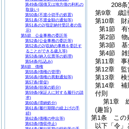
208条
第49条
(国債又は地方債の利札の
取扱い)
第9章
歳
第50条
(不渡小切手の処置)
第10章
財
第51条
(不渡金額の通知等)
第51条の2
(指定納付受託者の告
第1節
有
示)
第5節
公金事務の委託等
第2節
物
第52条
(公金事務の委託等)
第3節
基
第52条の2
(収納の事務を委託す
ることができる歳入等)
第4節
雑
第53条
(納入伝票等の処理)
第11章
事
第54条
(払込み)
第6節
債権
第12章
監
第55条
(債権の管理)
第13章
検
第56条
(債権の異動通知等)
第57条
(督促)
第14章
補
第58条
(担保の処分)
付則
第59条
(保証人に対する履行の請
求)
第1章
第60条
(滞納処分)
第61条
(履行期限の繰上げの手
(趣旨)
続)
第1条
この
第62条
(債権の申出等)
第63条
(徴収停止)
以下「令」
第64条
(履行延期の特約等の手