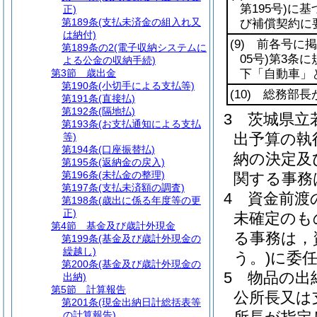
第195号)
に基
正)
第189条
(支払未済金の組入れ又
び補償契約に
は納付)
(9)
前各号に掲
第189条の2
(電子収納システムに
05号)
第3条に
よる公金の収納手続)
第3節
歳出金
下「自動車」
第190条
(小切手による支払等)
(10)
総務部長が
第191条
(直接払)
第192条
(隔地払)
3
茨城県立
第193条
(お支払通知による支払
出予算の執
等)
第194条
(口座振替払)
納の決定及
第195条
(返納金の戻入)
第196条
(未払金の整理)
関する事務
第197条
(支払未済額の調査)
4
資金前渡
第198条
(歳出に係る年度等の更
正)
未確定のも
第4節
基金及び歳計外現金
る事務は，
第199条
(基金及び歳計外現金の
繰越し)
う。)
に委
第200条
(基金及び歳計外現金の
5
物品の出
出納)
第5節
計算報告
公所長又は
第201条
(現金出納日計総括表等
の計算報告)