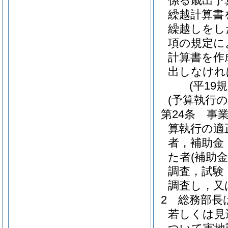
係る歳出予
繰越計算書
繰越しをし
項の規定に
計算書を作
出しなけれ
(平19
(予算執行の
第24条
事
算執行の適
者，補助金
た者
(補助
調査，試験
調査し，又
2
総務部長
若しくは見