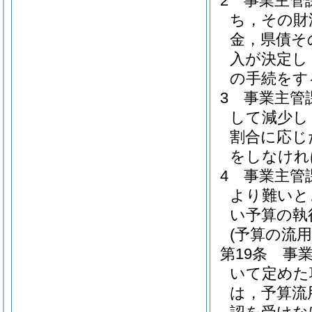
2
事業主管
ち，その財
金，県債そ
入が決定し
の手続をす
3
事業主管
して減少し
割合に応じ
をしなけれ
4
事業主管
より難いと
い予算の執
(予算の流用
第19条
事
いて定めた
は，予算流