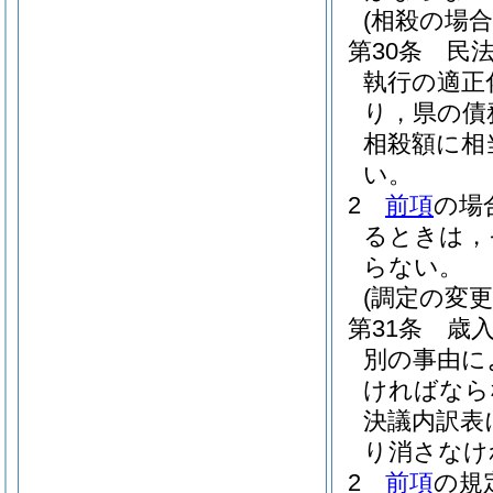
(相殺の場合
第30条
民
執行の適正
り，県の債
相殺額に相
い。
2
前項
の場
るときは，
らない。
(調定の変
第31条
歳
別の事由に
ければなら
決議内訳表
り消さなけ
2
前項
の規