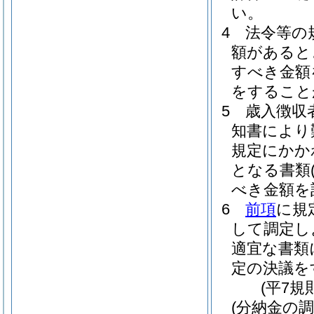
い。
4
法令等の
額があると
すべき金額
をすること
5
歳入徴収
知書により
規定にかか
となる書類
べき金額を
6
前項
に規
して調定し
適宜な書類
定の決議を
(平7規
(分納金の調