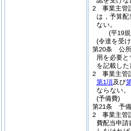
認を受けな
2
事業主管
は，予算配
ない。
(平19
(令達を受
第20条
公
用を必要と
を記載した
2
事業主管
第1項
及び
ならない。
(予備費)
第21条
予
2
事業主管
費配当申請