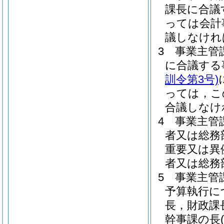
課長に合議
っては会計
議しなけれ
3
事業主管
に合議する
訓令第3号)
っては，こ
合議しなけ
4
事業主管
者又は総務
重要又は異
者又は総務
5
事業主管
予算執行に
長，財政課
幹事課の長