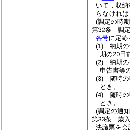
いて，収納
らなければ
(調定の時期
第32条
調
各号
に定め
(1)
納期の
期の20日
(2)
納期
申告書等
(3)
随時の
とき。
(4)
随時の
とき。
(調定の通知
第33条
歳
決議票を会