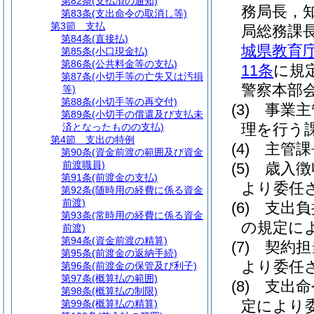
第82条
(支払済の通知)
務局長，
第83条
(支出命令の取消し等)
第3節
支払
局総務課
第84条
(直接払)
城県教育
第85条
(小口現金払)
第86条
(公共料金等の支払)
11条
に規
第87条
(小切手等の亡失又は汚損
警察本部
等)
第88条
(小切手等の再交付)
(3)
事業主
第89条
(小切手の償還及び支払未
理を行う
済となったものの支払)
第4節
支出の特例
(4)
主管課
第90条
(資金前渡の範囲及び資金
前渡職員)
(5)
歳入徴
第91条
(前渡金の支払)
より委任
第92条
(随時用の経費に係る資金
前渡)
(6)
支出負
第93条
(常時用の経費に係る資金
の規定に
前渡)
第94条
(資金前渡の精算)
(7)
契約担
第95条
(前渡金の返納手続)
より委任
第96条
(前渡金の保管及び利子)
第97条
(概算払の範囲)
(8)
支出命
第98条
(概算払の制限)
定により
第99条
(概算払の精算)