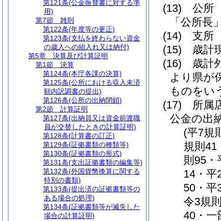
第121条
(公金振替書に対する準
(13)
公所
用)
「公所長
第7節
雑則
第122条
(年度等の更正)
(14)
支
第123条
(支払を終わらない資金
の歳入への組入れ又は納付)
(15)
歳計
第5章
決算及び計算証明
(16)
歳計
第1節
決算
第124条
(本庁各課の決算)
より県が
第125条
(公所における収入未済
ものをい
額内訳調書の提出)
第126条
(公所の出納閉鎖)
(17)
所属
第2節
計算証明
公金の出
第127条
(出納員又は資金前渡職
員が交替したときの計算証明)
(平7規
第128条
(計算書の訂正)
規則41
第129条
(証拠書類の種類等)
第130条
(証拠書類の形式)
則95・
第131条
(支出証拠書類の編集等)
第132条
(外国貨幣換算に関する
14・平
特別の書類)
50・平
第133条
(提出済の証拠書類等の
ある場合の処理)
令3規則
第134条
(証拠書類等が滅失した
40・一
場合の計算証明)