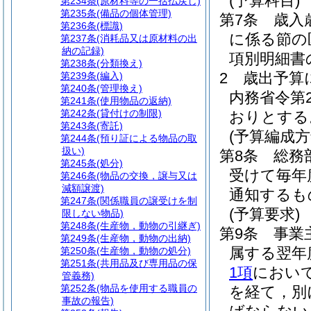
(予算科目)
第234条
(原材料等の一括払戻し)
第235条
(備品の個体管理)
第7条
歳入
第236条
(標識)
に係る節の
第237条
(消耗品又は原材料の出
納の記録)
項別明細書
第238条
(分類換え)
2
歳出予算
第239条
(編入)
第240条
(管理換え)
内務省令第2
第241条
(使用物品の返納)
第242条
(貸付けの制限)
おりとする
第243条
(寄託)
(予算編成方
第244条
(預り証による物品の取
扱い)
第8条
総務
第245条
(処分)
受けて毎年
第246条
(物品の交換，譲与又は
減額譲渡)
通知するも
第247条
(関係職員の譲受けを制
(予算要求)
限しない物品)
第248条
(生産物，動物の引継ぎ)
第9条
事業
第249条
(生産物，動物の出納)
属する翌年
第250条
(生産物，動物の処分)
第251条
(共用品及び専用品の保
1項
におい
管義務)
第252条
(物品を使用する職員の
を経て，別
事故の報告)