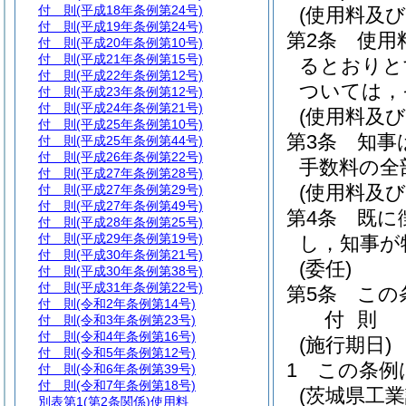
付 則
(平成18年条例第24号)
(使用料及び
付 則
(平成19年条例第24号)
第2条
使用
付 則
(平成20年条例第10号)
付 則
(平成21年条例第15号)
るとおりと
付 則
(平成22年条例第12号)
ついては，
付 則
(平成23年条例第12号)
付 則
(平成24年条例第21号)
(使用料及
付 則
(平成25年条例第10号)
第3条
知事
付 則
(平成25年条例第44号)
付 則
(平成26年条例第22号)
手数料の全
付 則
(平成27年条例第28号)
(使用料及
付 則
(平成27年条例第29号)
付 則
(平成27年条例第49号)
第4条
既に
付 則
(平成28年条例第25号)
付 則
(平成29年条例第19号)
し，知事が
付 則
(平成30年条例第21号)
(委任)
付 則
(平成30年条例第38号)
付 則
(平成31年条例第22号)
第5条
この
付 則
(令和2年条例第14号)
付
則
付 則
(令和3年条例第23号)
付 則
(令和4年条例第16号)
(施行期日)
付 則
(令和5年条例第12号)
1
この条例
付 則
(令和6年条例第39号)
付 則
(令和7年条例第18号)
(茨城県工
別表第1
(第2条関係)使用料