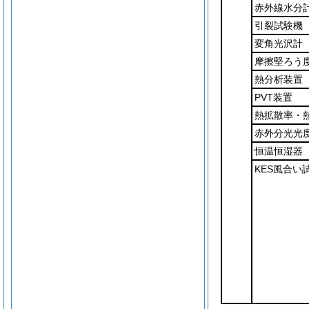
赤外線水分
引裂試験機
変角光沢計
摩擦堅ろう
熱分析装置
PVT装置
熱拡散率・
赤外分光光
恒温恒湿器
KES風合い