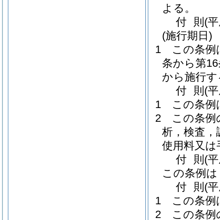
よる。
付
則
(
(施行期日)
1
この条例
条から第1
から施行す
付
則
(
1
この条例
2
この条例
析，検査，
使用料又は
付
則
(
この条例は
付
則
(
1
この条例
2
この条例