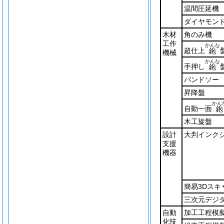
温間圧延機
ダイヤモン
木材
角のみ機
工作
かんな
超仕上
鉋
機械
かんな
手押し
鉋
バンドソー
昇降盤
かん
自動一面
鉋
木工旋盤
設計
大判インク
支援
機器
簡易3Dスキ
三次元デジ
自動
加工工程模
化技