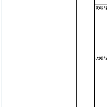
硬度試
疲労試