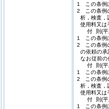
1
この条例
2
この条例
析，検査，
使用料又は
付
則
(
1
この条例
2
この条例
の依頼の承
なお従前の
付
則
(
1
この条例
2
この条例
析，検査，
使用料又は
付
則
(
1
この条例