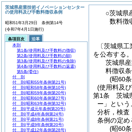
茨城県産業技術イノベーションセンター
の使用料及び手数料徴収条例
○茨城県
数料徴
昭和51年3月29日 条例第14号
(令和7年4月1日施行)
条項目次
沿革
〔茨城県工
本則
第1条
(使用料及び手数料の徴収)
を公布する
第2条
(使用料及び手数料の額)
第3条
(使用料及び手数料の免除)
茨城県産
第4条
(使用料及び手数料の返還)
料徴収条
第5条
(委任)
付 則
(昭60
付 則
(昭和55年条例第21号)
(使用料及
付 則
(昭和58年条例第10号)
付 則
(昭和59年条例第20号)
第1条
茨城
付 則
(昭和60年条例第27号)
ー」という
付 則
(昭和63年条例第32号)
付 則
(平成元年条例第20号)
分析，検査
付 則
(平成4年条例第24号)
条例の定め
付 則
(平成8年条例第21号)
付 則
(平成9年条例第20号)
(昭60
付 則
(平成12年条例第28号)