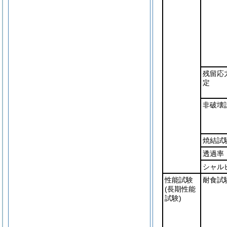
残留応
定
非破壊
焼結試
透過率
シャル
性能試験
耐食試
(長期性能
試験)