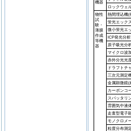
機器
ロックウェ
物性
熱間埋込機
試
蛍光エック
験・
微小蛍光エ
薄膜
作成
ICP発光分
等機
原子吸光分
器
マイクロ波
赤外分光光
ドラフトチ
三次元測定
金属顕微鏡
カーボンコ
スパッタリ
雰囲気中液
走査型電子
モノクロメ
粒度分布測