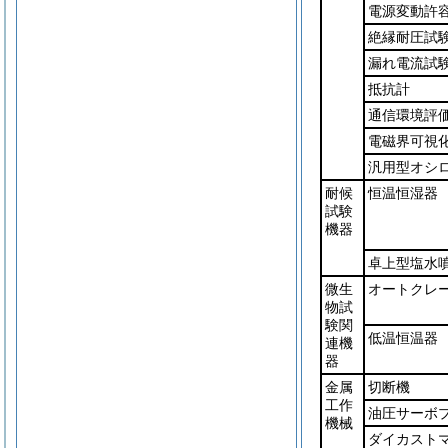
電源変動許
絶縁耐圧試
漏れ電流試
抵抗計
通信環境評
電磁界可視
汎用型オシ
耐候
恒温恒湿器
試験
機器
卓上型塩水
微生
オートクレ
物試
験関
低温恒温器
連機
器
金属
切断機
工作
油圧サーボ
機械
ダイカスト