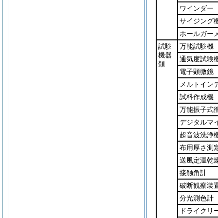
ワインダー
サイジング
ホールガー
試験
万能試験機
機器
通気度試験
類
電子顕微鏡
メルトイン
試料作成機
万能振子式
デジタルマ
超音波洗浄
布用厚さ測
送風定温乾
接触角計
破断観察装
分光測色計
ドライクリ