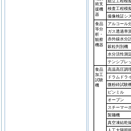
組立工程模
術支
検査工程模
援機
器
撮像検証シ
食品
アルコール
等分
ガス透過率
析・
赤外線水分
観察
機器
穀粒判別機
水分活性測
テンシプレ
食品
高温高圧調
加工
ドラムドラ
試験
微粉砕試験
機
ピンミル
オーブン
スチーマー
製麺機
真空凍結乾
人工太陽照