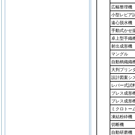
広幅整理機
小型レピア
遠心脱水機
手動式かせ
卓上型手織
射出成形機
マングル
自動柄織織
大判プリン
設計図案シ
レバー式試
プレス成形
プレス成形
ミクロトー
凍結粉砕機
切断機
自動研磨機