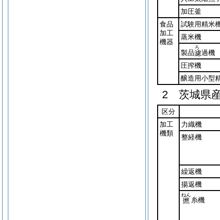
加圧釜
食品
試験用精米
加工
蒸米機
機器
ろ
製品
過機
濾
圧搾機
醸造用小型
2 茨城県
区分
加工
力織機
機類
整経機
繰返機
揚返機
ねん
糸機
撚