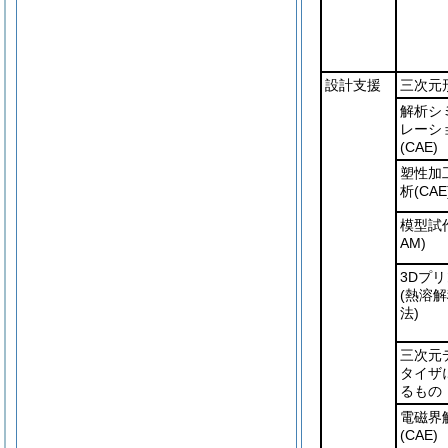
設計支援
三次元
解析シ
レーシ
(CAE)
塑性加
析
(CAE
模型試
AM)
3Dプ
(熱溶
法)
三次元
タイザ
るもの
電磁界
(CAE)