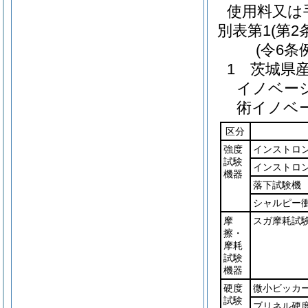
使用料又は
別表第1
(第2
(令6条
1 茨城県
イノベー
術イノベ
区分
強度
インストロ
試験
インストロ
機器
落下試験機
シャルピー
摩
スガ摩耗試
擦・
摩耗
試験
機器
硬度
微小ビッカ
試験
ブリネル硬