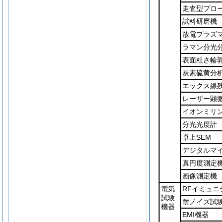
走査型プロ
試料研磨機
放電プラズ
ラマン分光
表面粗さ輪
炭素硫黄分
エックス線
レーザー顕
イオンミリ
分光光度計
卓上SEM
デジタルマ
真円度測定
画像測定機
電気
RFイミュニ
試験
耐ノイズ試
機器
EMI機器