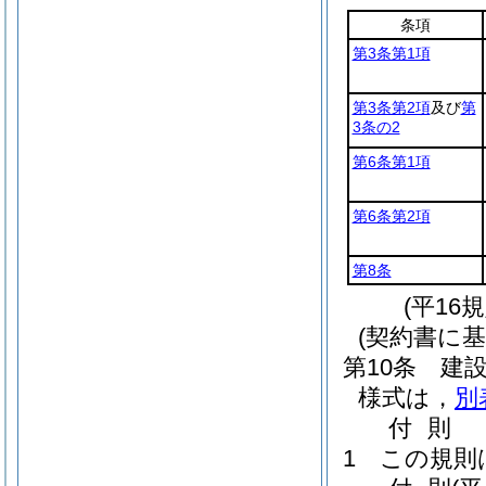
条項
第3条第1項
第3条第2項
及び
第
3条の2
第6条第1項
第6条第2項
第8条
(平16
(契約書に
第10条
建
様式は，
別
付
則
1
この規則