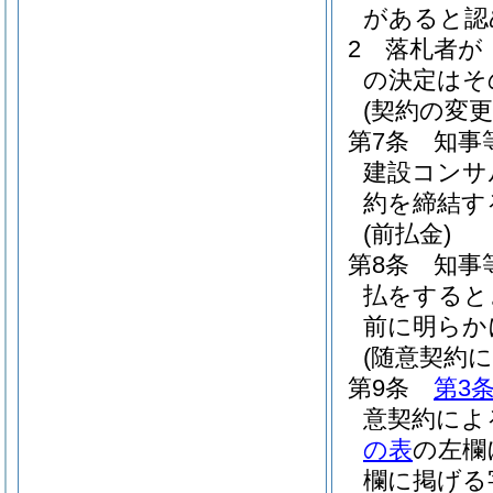
があると認
2
落札者が
の決定はそ
(契約の変更
第7条
知事
建設コンサ
約を締結す
(前払金)
第8条
知事
払をすると
前に明らか
(随意契約
第9条
第3
意契約によ
の表
の左欄
欄に掲げる