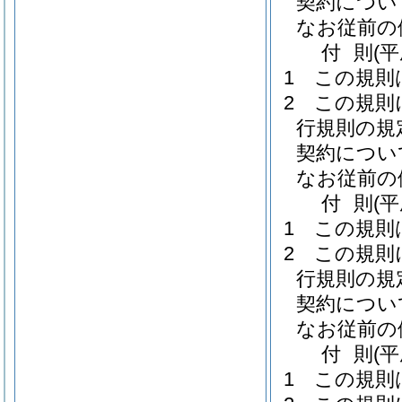
契約につい
なお従前の
付
則
(
1
この規則
2
この規則
行規則の規
契約につい
なお従前の
付
則
(
1
この規則
2
この規則
行規則の規
契約につい
なお従前の
付
則
(
1
この規則