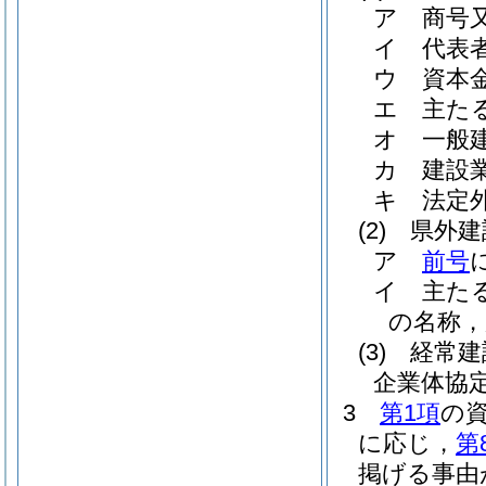
ア
商号
イ
代表
ウ
資本
エ
主た
オ
一般
カ
建設
キ
法定
(2)
県外建
ア
前号
イ
主た
の名称，
(3)
経常建
企業体協
3
第1項
の
に応じ，
第
掲げる事由