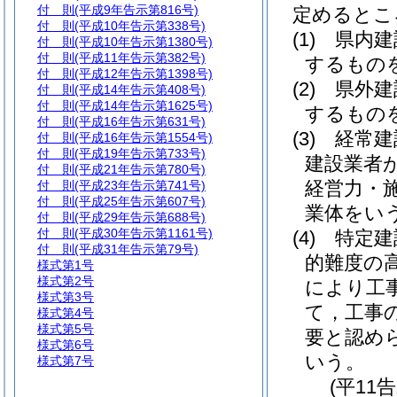
付 則
(平成9年告示第816号)
定めるとこ
付 則
(平成10年告示第338号)
(1)
県内建
付 則
(平成10年告示第1380号)
付 則
(平成11年告示第382号)
するもの
付 則
(平成12年告示第1398号)
(2)
県外建
付 則
(平成14年告示第408号)
付 則
(平成14年告示第1625号)
するもの
付 則
(平成16年告示第631号)
(3)
経常建
付 則
(平成16年告示第1554号)
付 則
(平成19年告示第733号)
建設業者
付 則
(平成21年告示第780号)
経営力・
付 則
(平成23年告示第741号)
付 則
(平成25年告示第607号)
業体をい
付 則
(平成29年告示第688号)
付 則
(平成30年告示第1161号)
(4)
特定建
付 則
(平成31年告示第79号)
的難度の
様式第1号
様式第2号
により工
様式第3号
て，工事
様式第4号
様式第5号
要と認め
様式第6号
いう。
様式第7号
(平11