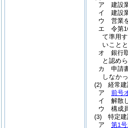
ア
建設
イ
建設
ウ
営業
エ
令第1
て準用す
いこと
オ
銀行
と認め
カ
申請
しなか
(2)
経常建
ア
前号
イ
解散
ウ
構成
(3)
特定建
ア
第1