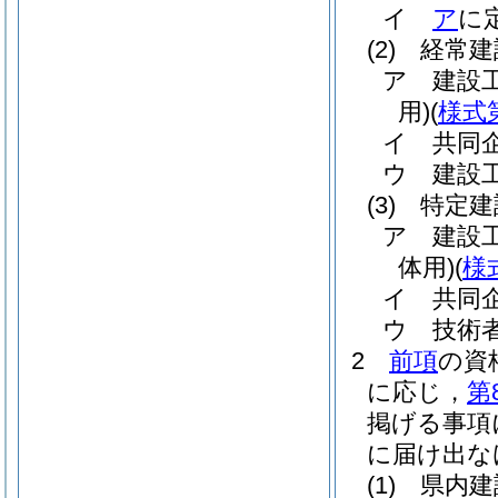
イ
ア
に
(2)
経常建
ア
建設
用)
(
様式
イ
共同
ウ
建設
(3)
特定建
ア
建設
体用)
(
様
イ
共同
ウ
技術
2
前項
の資
に応じ，
第
掲げる事項
に届け出な
(1)
県内建