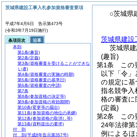
茨城県建設工事入札参加資格審査要項
○茨城県
平成7年4月6日 告示第473号
(令和3年7月19日施行)
茨城県建設
条項目次
沿革
茨城県建
本則
第1条
(趣旨)
(趣旨)
第2条
(定義)
第3条
(資格審査を受けることができな
第1条
この
い者)
以下「令」
第4条
(資格審査の実施の時期)
第5条
(資格審査の基準日)
の規定に基
第6条
(資格審査の申請)
指名競争入
第7条
第8条
(参加資格の決定等)
格の審査に
第9条
(参加資格の有効期間)
(定義)
第10条
(変更等の届出)
第11条
(参加資格の地位の承継)
第2条
この
第12条
(参加資格の取消し等)
24年法律第
第13条
(資料提出の要求)
付 則
例によるほ
付 則
(平成8年告示第357号)