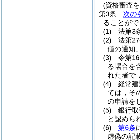
(資格審査
第3条
次の
ることがで
(1)
法第3
(2)
法第2
値の通知
(3)
令第1
る場合を含
れた者で
(4)
経常建
ては，そ
の申請を
(5)
銀行取
と認めら
(6)
第6条
虚偽の記