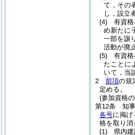
て，その
し，設立
(4)
有資格
め新たに
一部を譲
活動が廃
(5)
有資格
たことに
いて，当
2
前項
の規
定める。
(参加資格の
第12条
知
各号
に掲げ
格を取り消
(1)
県内建