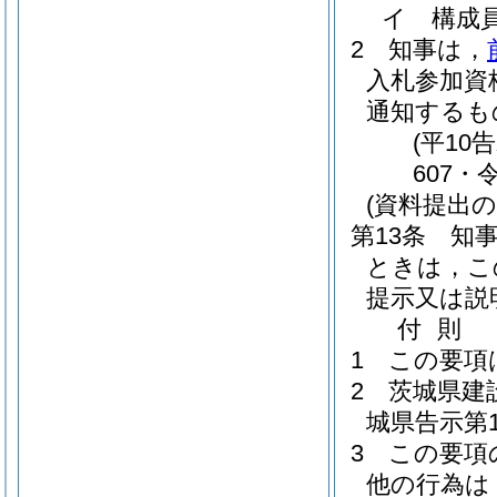
イ
構成
2
知事は，
入札参加資
通知するも
(平10
607・
(資料提出の
第13条
知
ときは，こ
提示又は説
付
則
1
この要項
2
茨城県建
城県告示第
3
この要項
他の行為は