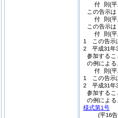
付
則
(
この告示は
付
則
(
この告示は
付
則
(
1
この告示
2
平成31
参加するこ
の例による
付
則
(
1
この告示
2
平成31
参加するこ
の例による
様式第1号
(平16