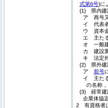
式第6号
)
に
(1)
県内建
ア
商号
イ
代表
ウ
資本
エ
主た
オ
一般
カ
建設
キ
法定
(2)
県外建
ア
前号
イ
主た
の名称，
(3)
経常建
企業体協
2
有資格者