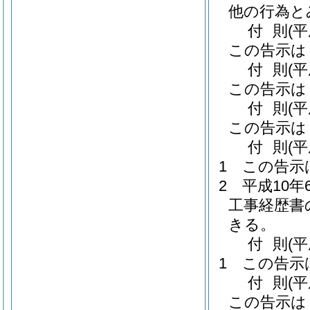
他の行為と
付
則
(
この告示は
付
則
(
この告示は
付
則
(
この告示は
付
則
(
1
この告示
2
平成10
工事経歴書
きる。
付
則
(
1
この告示
付
則
(
この告示は