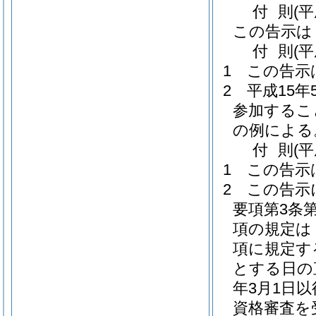
付
則
(
この告示は
付
則
(
1
この告示
2
平成15
参加するこ
の例による
付
則
(
1
この告示
2
この告示
要項第3条第
項の規定は
項に規定す
とする日の
年3月1日
資格審査を