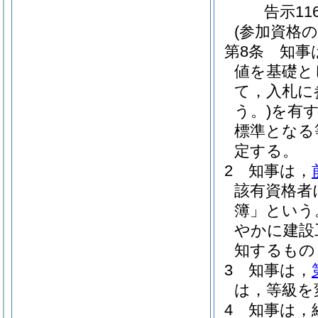
告示11
(参加資格の
第8条
知事
値を基礎と
て，入札に
う。)
を有
標準となる
定する。
2
知事は，
該有資格者
簿」という
やかに建設
知するもの
3
知事は，
は，等級を
4
知事は，