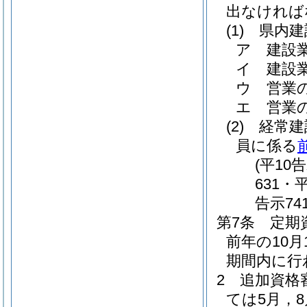
出なければ
(1)
県内建
ア
建設
イ
建設
ウ
営業
エ
営業
(2)
経常建
員に係る
(平10
631・
告示74
第7条
定期
前年の10
期間内に行
2
追加資格
ては5月，