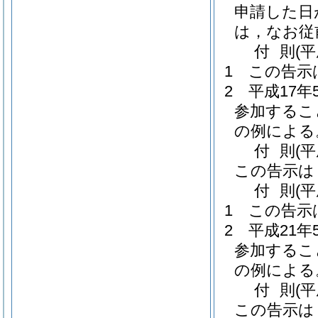
申請した日
は，なお従
付
則
(
1
この告示
2
平成17
参加するこ
の例による
付
則
(
この告示は
付
則
(
1
この告示
2
平成21
参加するこ
の例による
付
則
(
この告示は