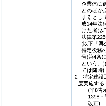
企業体に
とのほか
するとし
成14年法律
けた者
(
法律第225
(以下「再
特定役務
号)
第4条
という。)
ては随時
2
特定建設
度実施する
(平8告
1398
改正)