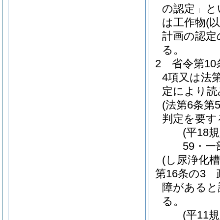
の認定」と
は工作物
(
計画の認定
る。
2
省令第1
4項又は法第
定により読
(法第6条
判定を要す
(平18
59・一
(し尿浄化
第16条の3
障があると
る。
(平11