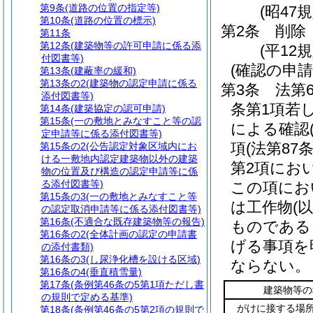
第9条
(道路の位置の指定等)
(昭47
第10条
(道路の位置の標示)
第2条
削除
第11条
第12条
(建築物等の許可申請に係る添
(平12規
付図書等)
(確認の申
第13条
(建蔽率の緩和)
第13条の2
(建築物の認定申請に係る
第3条
法第
添付図書等)
条第1項若
第14条
(建築協定の認可申請)
第15条
(一の敷地とみなすこと等の認
による確認
定申請等に係る添付図書等)
項
(法第87
第15条の2
(公告認定対象区域内にお
ける一敷地内認定建築物以外の建築
第2項にお
物の位置及び構造の認定申請等に係
る添付図書等)
この項にお
第15条の3
(一の敷地とみなすこと等
は工作物
(
の認定取消申請等に係る添付図書等)
第16条
(不適合な既存建築物等の報告)
ものである
第16条の2
(全体計画の認定の申請書
げる事項を
の添付書類)
第16条の3
(し尿浄化槽を設ける区域)
ならない。
第16条の4
(垂直積雪量)
第17条
(条例第46条の5第1項ただし書
建築物等の
の規則で定める基準)
がけに接する場
第18条
(条例第46条の5第2項の規則で