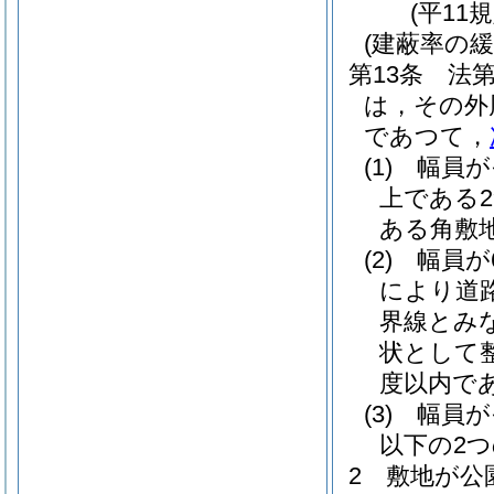
(平11
(建蔽率の緩
第13条
法第
は，その外
であつて，
(1)
幅員が
上である
ある角敷
(2)
幅員が
により道
界線とみ
状として
度以内で
(3)
幅員が
以下の2
2
敷地が公