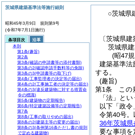
茨城県建築基準法等施行細則
○茨城県
昭和45年3月9日 規則第9号
(令和7年7月1日施行)
〔茨城県建
条項目次
沿革
茨城県建
本則
第1条
(趣旨)
(昭47
第2条
第3条
(確認の申請書等の添付書類)
建築基準法
第3条の2
(確認申請手数料等の免除)
する。
第3条の3
(申請書等の取下げ)
第4条
(工事監理者の決定等の届出)
(趣旨)
第4条の2
(工事施工者の決定等の届出)
第1条
この
第4条の3
(違反建築物に対する措置命
令の標識)
「法」とい
第5条
(建築物の定期報告)
以下「政令
第6条
(特定建築設備等の定期報告)
第7条
令第40号
第8条
(工事の取りやめの届出)
36年茨城
第8条の2
(建築主等の変更の届出)
第8条の3
(条例第16条ただし書の規則
要な事項を
で定める建築物)