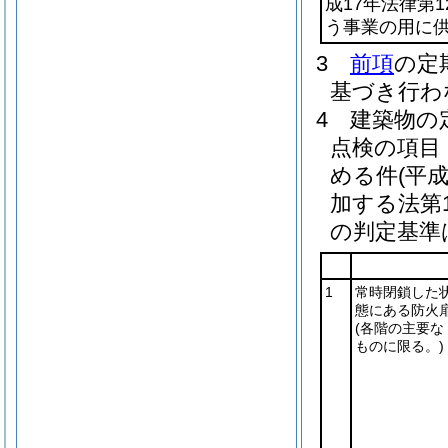
成17年法律第12
う事業の用に供
3
前項
の定
基づき行わ
4
建築物の
点検の項目
める件
(平
加する法第
の判定基準
1
常時閉鎖した
態にある防火
(各階の主要な
ものに限る。)