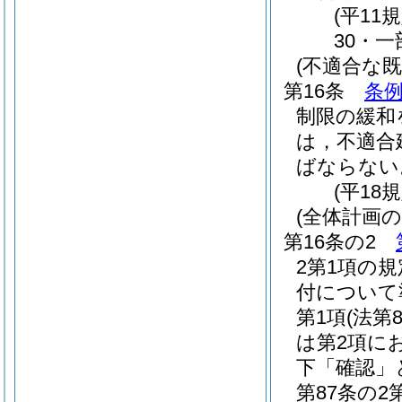
(平11
30・一
(不適合な
第16条
条例
制限の緩和
は，不適合
ばならない
(平18
(全体計画
第16条の2
2第1項の
付について
第1項
(法第
は第2項に
下「確認」
第87条の