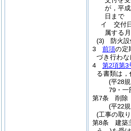
が，平成
日まで
イ
交付
属する
(3)
防火設
3
前項
の定
づき行わな
4
第2項第3
る書類は，
(平28
79・一
第7条
削除
(平22規
(工事の取
第8条
建築
う。)
を受