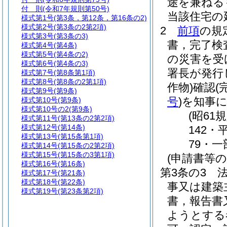
途を兼ねる
付 則
(令和7年規則第50号)
当該住宅の
様式第1号
(第3条，第12条，第16条の2)
様式第2号
(第3条の2第2項)
2
前項
の規
様式第3号
(第3条の3)
書，完了検
様式第4号
(第4条)
様式第5号
(第4条の2)
の災害を受
様式第6号
(第4条の3)
署長が発行
様式第7号
(第8条第1項)
様式第8号
(第8条の2第1項)
作物)
確認
(
様式第9号
(第9条)
号
)
を知事
様式第10号
(第9条)
様式第10号の2
(第9条)
(昭61
様式第11号
(第13条の2第2項)
様式第12号
(第14条)
142・
様式第13号
(第15条第1項)
79・一
様式第14号
(第15条の2第2項)
様式第15号
(第15条の3第1項)
(申請書等の
様式第16号
(第16条)
第3条の3
様式第17号
(第21条)
様式第18号
(第22条)
事又は建築
様式第19号
(第23条第2項)
書，報告書
ようとする