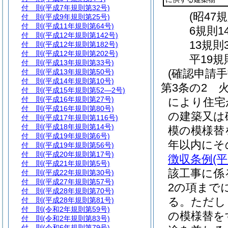
付 則
(平成7年規則第32号)
(昭47
付 則
(平成9年規則第25号)
付 則
(平成11年規則第64号)
6規則1
付 則
(平成12年規則第142号)
13規則
付 則
(平成12年規則第182号)
付 則
(平成12年規則第202号)
平19規
付 則
(平成13年規則第33号)
(確認申請
付 則
(平成13年規則第50号)
付 則
(平成14年規則第10号)
第3条の2
付 則
(平成15年規則第52―2号)
付 則
(平成16年規則第27号)
により住宅
付 則
(平成16年規則第80号)
の建築又は
付 則
(平成17年規則第116号)
付 則
(平成18年規則第14号)
模の模様替
付 則
(平成19年規則第6号)
年以内にそ
付 則
(平成19年規則第56号)
付 則
(平成20年規則第17号)
徴収条例
(
付 則
(平成21年規則第5号)
該工事に係
付 則
(平成22年規則第30号)
付 則
(平成27年規則第57号)
2の項まで
付 則
(平成28年規則第70号)
る。
ただし
付 則
(平成28年規則第81号)
付 則
(令和2年規則第59号)
の模様替を
付 則
(令和2年規則第83号)
付 則
(令和6年規則第79号)