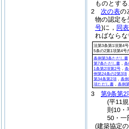
ものとする
2
次の表
の
物の認定を
号
)
に，
同表
ればならな
法第3条第1項第4号
5条の2第1項第4号
条例第3条ただし書
第7条ただし書
，
条
1条第2項第2号
，
条
例第24条の2第3項
第34条第2項
，
条例
項ただし書
，
条例第
3
第9条第2
(平11
則10・
50・一
(建築協定の