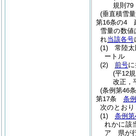
規則79
(垂直積雪量
第16条の4
雪量の数値
れ
当該各号
(1)
常陸太
ートル
(2)
前号
に
(平12
改正，平
(条例第46
第17条
条例
次のとおり
(1)
条例第
れかに該
ア
県が