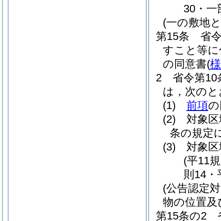
30・一
(一の敷地
第15条
省令
すこと等に
の同意書
(
様
2
省令第1
は，次のと
(1)
前項
の
(2)
対象区
条の規定
(3)
対象区
(平11
則14・
(公告認定
物の位置及
第15条の2