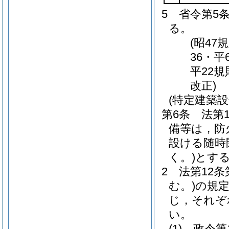
5
省令第5
る。
(昭47
36・平
平22規
改正)
(特定建築
第6条
法第
備等は，防
設ける随時
く。)
とす
2
法第12条
む。)
の規
じ，それぞ
い。
(1)
政令第