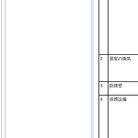
2
居室の換気
3
防煙壁
4
排煙設備