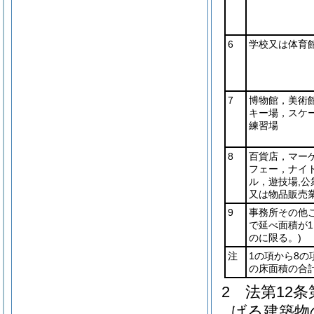
6
学校又は体育
7
博物館，美術
キー場，スケ
練習場
8
百貨店，マーケ
フェー，ナイ
ル，遊技場,公
又は物品販売
9
事務所その他
で延べ面積が1
のに限る。)
注
1の項から8
の床面積の合
2
法第12
げる建築物