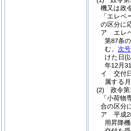
機又は政令
「エレベ
の区分に
ア
エレ
第87条
む。
次号
けた日
(
年12月
イ
交付
属する
(2)
政令第
「小荷物
合の区分
ア
平成
用昇降機
交付を受