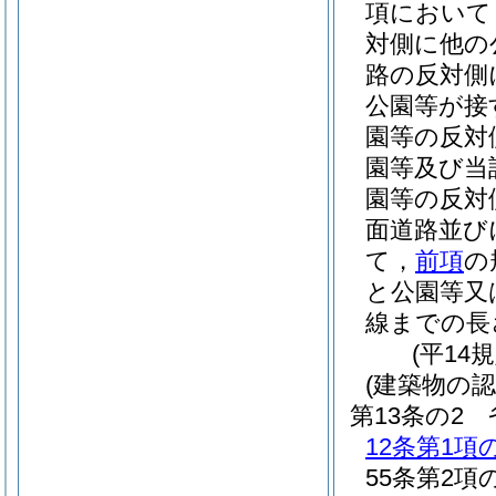
項において
対側に他の
路の反対側
公園等が接
園等の反対
園等及び当
園等の反対
面道路並び
て，
前項
の
と公園等又
線までの長
(平14
(建築物の
第13条の2
12条第1項
55条第2