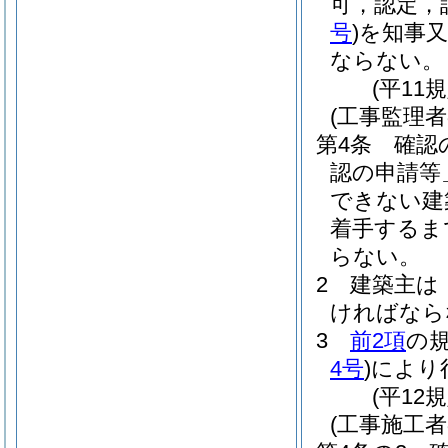
可，認定，
号
)
を知事
ならない。
(平11
(工事監理
第4条
確認
認の申請等
できない建
着手するま
らない。
2
建築主は
ければなら
3
前2項
の
4号
)
により
(平12
(工事施工