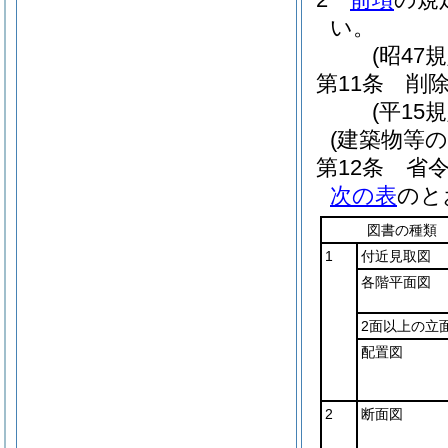
い。
(昭47
第11条
削
(平15規
(建築物等
第12条
省令
次の表
のと
図書の種類
1
付近見取図
各階平面図
2面以上の立
配置図
2
断面図