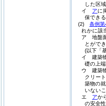
した区
イ
ア
に
保でき
(2)
条例第
れかに該
ア
地盤
とがで
(以下「
イ
建築
礎の上端
ウ
建築
クリート
築物の就
いない
エ
ア
か
の安全