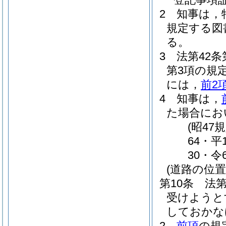
2
知事は，
規定する図
る。
3
法第42
第3項の規
には，
前2
4
知事は，
た場合にお
(昭47
64・平
30・令
(道路の位置
第10条
法第
受けようと
しておかな
2
前項
の規