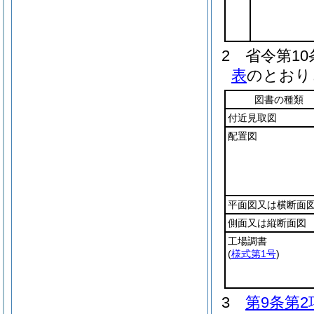
2
省令第1
表
のとおり
図書の種類
付近見取図
配置図
平面図又は横断面
側面又は縦断面図
工場調書
(
様式第1号
)
3
第9条第2