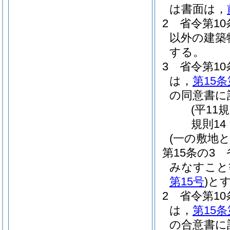
は書面は，
2
省令第1
以外の建築
する。
3
省令第1
は，
第15条
の同意書に
(平11
規則14
(一の敷地
第15条の3
みなすこと
第15号
)
と
2
省令第1
は，
第15条
の合意書に