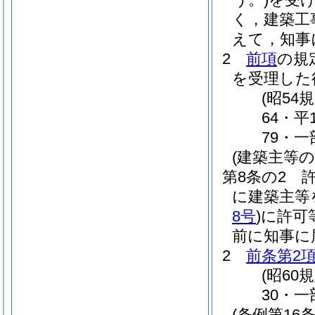
く，建築工
えて，知事
2
前項
の規
を受理した
(昭54
64・平
79・一
(建築主等の
第8条の2
に建築主等
8号
)
に許可
前に知事に
2
前条第2
(昭60
30・一
(条例第1