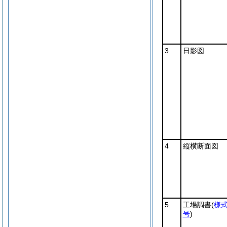
3
日影図
4
縦横断面図
5
工場調書
(
様式
号
)