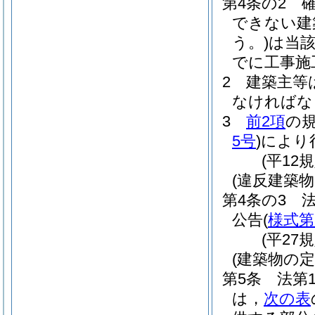
第4条の2
できない建
う。)
は当
でに工事施
2
建築主等
なければな
3
前2項
の
5号
)
により
(平12
(違反建築
第4条の3
公告
(
様式第
(平27
(建築物の定
第5条
法第
は，
次の表