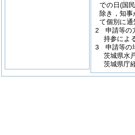
での日
(国
除き，知事
て個別に通
2 申請等の
持参によ
3 申請等の
茨城県水戸
茨城県庁