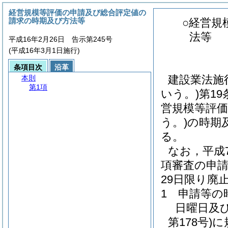
経営規模等評価の申請及び総合評定値の
請求の時期及び方法等
○経営規
法等
平成16年2月26日 告示第245号
(平成16年3月1日施行)
条項目次
沿革
建設業法施
本則
第1項
いう。)第1
営規模等評価
う。)の時期
る。
なお，平成7
項審査の申請
29日限り廃
1 申請等の
日曜日及
第178号)
に