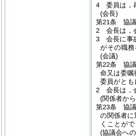
4
委員は，
(会長)
第21条
協
2
会長は，
3
会長に事
がその職務
(会議)
第22条
協
命又は委嘱
委員がとも
2
会長は，
(関係者か
第23条
協
の関係者に
くことがで
(協議会への