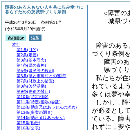
障害のある人もない人も共に歩み幸せに
暮らすための茨城県づくり条例
○障害の
城県づ
平成26年3月26日 条例第31号
(令和5年9月29日施行)
条項目次
沿革
障害のある
本則
第1条
(目的)
づくり条例
第2条
(定義)
第3条
(基本理念)
障害の
第4条
(県の責務)
県づくり
第5条
(県民等の役割)
第6条
(県と市町村との連携)
私たちが住
第7条
(財政上の措置)
れているよ
第8条
(啓発活動)
第9条
(差別の禁止)
多くは夢や
第10条
(特定相談)
しかし，障
第11条
(特定相談の委託)
第12条
(助言又はあっせんの求め)
が必要とし
第13条
(事実の調査)
ている。障
第14条
(助言又はあっせん)
第15条
(勧告)
れずに，夢
第16条
(公表)