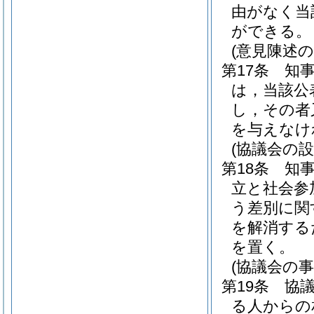
由がなく当
ができる。
(意見陳述の
第17条
知
は，当該公
し，その者
を与えなけ
(協議会の設
第18条
知
立と社会参
う差別に関
を解消する
を置く。
(協議会の事
第19条
協
る人からの