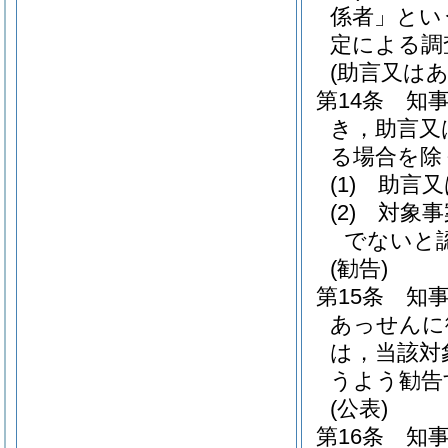
係者」とい
定による調
(助言又はあ
第14条
知
き，助言又
る場合を除
(1)
助言又
(2)
対象事
でないと
(勧告)
第15条
知
あっせんに
は，当該対
うよう勧告
(公表)
第16条
知