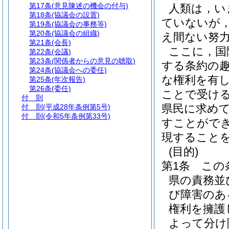
第17条
(意見陳述の機会の付与)
人類は，い
第18条
(協議会の設置)
ていないが
第19条
(協議会の事務等)
第20条
(協議会の組織)
え間ない努
第21条
(会長)
ここに，国
第22条
(会議)
第23条
(関係者からの意見の聴取)
する条約の
第24条
(協議会への委任)
な権利を有
第25条
(年次報告)
第26条
(委任)
ことで受け
付 則
県民に求め
付 則
(平成28年条例第5号)
付 則
(令和5年条例第33号)
すことがで
現すること
(目的)
第1条
この
県の責務並
び障害のあ
権利を擁護
よって分け