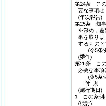
第24条
こ
要な事項は
(年次報告)
第25条
知
を深め，差
果を取りま
するものと
(令5条
(委任)
第26条
こ
必要な事項
(令5条
付
則
(施行期日)
1
この条例
(検討)