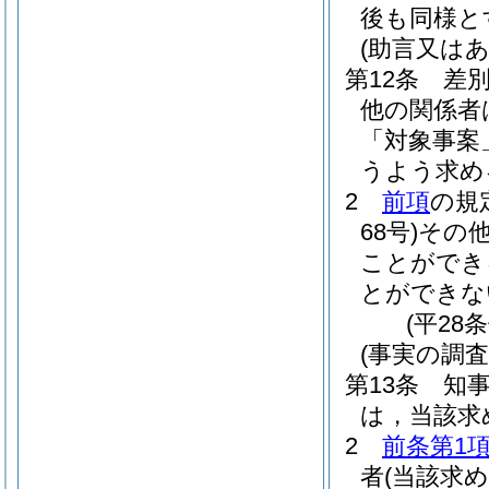
後も同様と
(助言又は
第12条
差
他の関係者
「対象事案
うよう求め
2
前項
の規
68号)
その
ことができ
とができな
(平28
(事実の調査
第13条
知
は，当該求
2
前条第1
者
(当該求