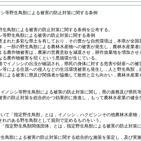
シシ等野生鳥獣による被害の防止対策に関する条例
野生鳥獣による被害の防止対策に関する条例を公布する。
シ等野生鳥獣による被害の防止対策に関する条例
恵まれた多彩な県土を有しており，その豊かな自然環境は，本県が全国
年，一部の野生鳥獣による農林水産物への被害が発生し，農林水産業者
よる農作物被害は，農家の営農意欲を減退させ，耕作放棄地を増加させ
なる農作物被害を招くという悪循環が生じている。
路でイノシシの出没が確認され，県民の身体に対する危害や財産への被
ン等による住居への侵入などの生活環境被害も発生し，人と野生鳥獣，
等による被害に県及び関係者が協働して敢然と立ち向かい，農林水産業
，イノシシ等野生鳥獣による被害の防止対策に関し，県の責務及び県民
被害の防止対策を総合的かつ効果的に推進し，もって農林水産業の健全
おいて「指定野生鳥獣」とは，イノシシ，ハクビシンその他農林水産物
それのある野生鳥獣として規則で定めるものをいう。
て「指定野生鳥獣関係団体」とは，指定野生鳥獣による被害の防止対策
野生鳥獣による被害の防止対策に関する総合的な施策を策定し，及び実