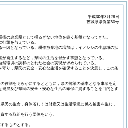
平成30年3月28日
茨城県条例第30号
屈指の農業県として揺るぎない地位を築く基盤となってきた。
に打撃を与えている。
る一因となっている。耕作放棄地の増加は，イノシシの生息域の拡
害が発生するなど，県民の生活を脅かす事態となっている。
自然環境の調和のとれた社会の実現が求められている。
を守り，県民の安全・安心な生活を確保することを決意し，この条
等の役割を明らかにするとともに，県の施策の基本となる事項を定
な発展及び県民の安全・安心な生活の確保に資することを目的とす
，県民の生命，身体若しくは財産又は生活環境に係る被害を生じ，
に資する取組を行う団体をいう。
施するものとする。