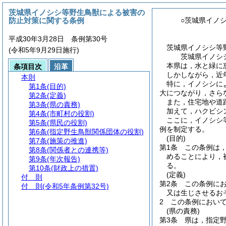
茨城県イノシシ等野生鳥獣による被害の
防止対策に関する条例
○茨城県イノ
平成30年3月28日 条例第30号
茨城県イノシシ等
(令和5年9月29日施行)
茨城県イノシ
本県は，水と緑に
条項目次
沿革
しかしながら，近
本則
特に，イノシシに
第1条
(目的)
大につながり，さら
第2条
(定義)
また，住宅地や道
第3条
(県の責務)
加えて，ハクビシ
第4条
(市町村の役割)
ここに，イノシシ
第5条
(県民の役割)
例を制定する。
第6条
(指定野生鳥獣関係団体の役割)
(目的)
第7条
(施策の推進)
第1条
この条例は
第8条
(関係者との連携等)
めることにより，
第9条
(年次報告)
る。
第10条
(財政上の措置)
(定義)
付 則
第2条
この条例に
付 則
(令和5年条例第32号)
又は生じさせるお
2
この条例におい
(県の責務)
第3条
県は，指定