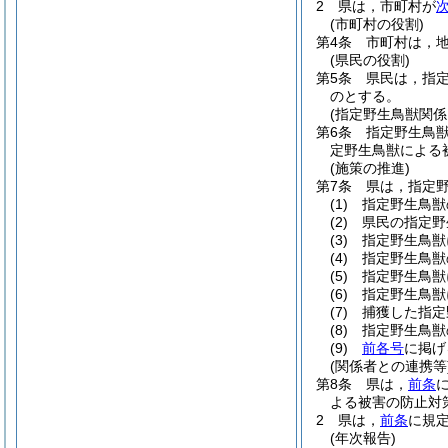
2
県は，市町村が
(市町村の役割)
第4条
市町村は，
(県民の役割)
第5条
県民は，指
のとする。
(指定野生鳥獣関係
第6条
指定野生鳥
定野生鳥獣による
(施策の推進)
第7条
県は，指定
(1)
指定野生鳥獣
(2)
県民の指定野
(3)
指定野生鳥獣
(4)
指定野生鳥獣
(5)
指定野生鳥獣
(6)
指定野生鳥獣
(7)
捕獲した指定
(8)
指定野生鳥獣
(9)
前各号
に掲げ
(関係者との連携等
第8条
県は，
前条
よる被害の防止対
2
県は，
前条
に規
(年次報告)