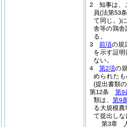
2
知事は、
員
(法第5
て同じ。)
舎等の鶏舎
る。
3
前項
の規
を示す証明
ない。
4
第2項
の
められたも
(提出書類の
第12条
第9
類は、
第9
る大規模農
て提出しな
第3章