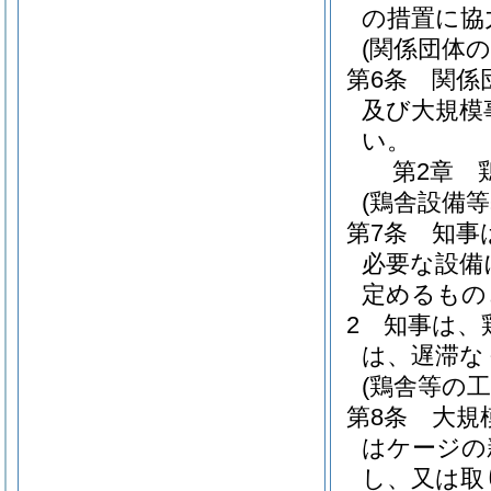
の措置に協
(関係団体の
第6条
関係
及び大規模
い。
第2章
(鶏舎設備等
第7条
知事
必要な設備
定めるもの
2
知事は、
は、遅滞な
(鶏舎等の工
第8条
大規
はケージの
し、又は取