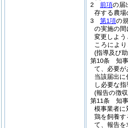
2
前項
の届
存する農場
3
第1項
の
の実施の間
変更しよう
ころにより
(指導及び助
第10条
知
て、必要が
当該届出に
し必要な指
(報告の徴
第11条
知
模事業者に
鶏を飼養す
て、報告を