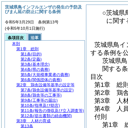
茨城県鳥インフルエンザの発生の予防及
びまん延の防止に関する条例
○茨城県
に関す
令和5年3月29日 条例第13号
(令和5年10月1日施行)
条項目次
沿革
茨城県鳥イ
本則
第1章
総則
する条例を
第1条
(目的)
第2条
(定義)
茨城県
第3条
(基本理念)
関する条
第4条
(県の責務)
第5条
(大規模事業者の責務)
目次
第6条
(関係団体の責務)
第1章
総
第2章
鶏舎設備等基準の設定等
第7条
(鶏舎設備等基準の設定)
第2章
鶏
第8条
(鶏舎等の工事等)
第3章
人
第9条
(工事等の届出)
第10条
(指導及び助言)
第4章
人
第11条
(報告の徴収及び立入調査等)
付則
第12条
(提出書類の経由機関)
第3章
人材の育成
第1章
第13条