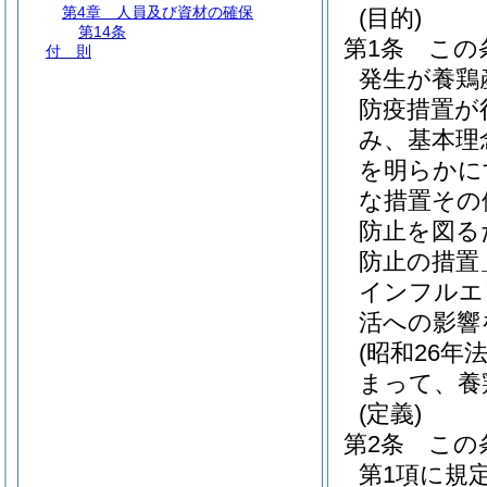
第4章
人員及び資材の確保
(目的)
第14条
第1条
この
付 則
発生が養鶏
防疫措置が
み、基本理
を明らかに
な措置その
防止を図る
防止の措置
インフルエ
活への影響
(昭和26年
まって、養
(定義)
第2条
この
第1項に規