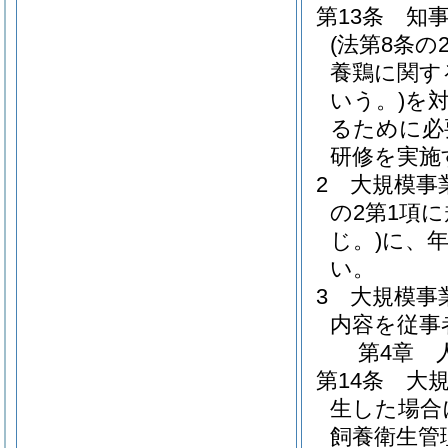
第13条
知
(法第8条
養鶏に関す
いう。)
を
るために必
研修を実施
2
大規模事
の2第1項
じ。)
に、年
い。
3
大規模事
内容を従事
第4章
第14条
大
生した場合
飼養衛生管