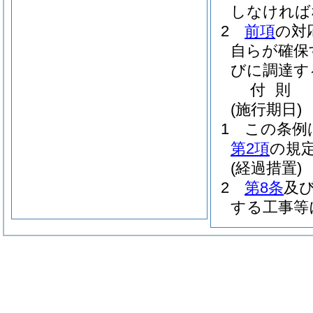
しなければ
2
前項
の対
自らが確保
びに調達す
付
則
(施行期日)
1
この条例
第2項
の規
(経過措置)
2
第8条
及
する工事等