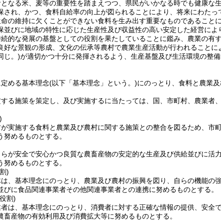
食となる米、麦等の重要性を踏まえつつ、県民がいかなる時でも健康な
保され、かつ、食料自給率の向上が図られることにより、将来にわたっ
生命の維持に欠くことができない食料を生み出す重要なものであること
保並びに地域の特性に応じた生産性及び収益性の高い安定した経営によ
持続的な発展の基盤としての役割を果たしていることに鑑み、農業の有
良好な景観の形成、文化の伝承等農村で農業生産活動が行われることに
同じ。)
が適切かつ十分に発揮されるよう、生産基盤及び生活環境の整備
に定める基本理念
(以下「基本理念」という。)
にのっとり、食料と農業及
定する施策を策定し、及び実施するに当たっては、国、市町村、農業者
)
村が実施する食料と農業及び農村に関する施策との整合を図るため、市
う努めるものとする。
自らが安全で安心かつ良質な農畜産物の安定的な生産及び供給並びに活
う努めるものとする。
割)
体は、基本理念にのっとり、農業及び農村の振興を図り、自らの機能の
並びに食品関連事業者その他関連事業者との連携に努めるものとする。
役割)
業者は、基本理念にのっとり、消費者に対する正確な情報の提供、安全
農畜産物の有効利用及び消費拡大等に努めるものとする。