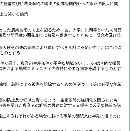
の整備並びに農畜産物の輸出の促進等国内外への販路の拡大に関
上に関する施策
とした農業技術の向上を図るため、国、大学、民間等との共同研究
術及び新品種の開発並びに普及を促進するとともに、研究者及び技
物
(天候その他の事由により供給すべき食料に不足が生じた場合に備
ものとする。
条件が悪く、農業の生産条件が不利な地域をいう。)
の総合的な振興
備等による地域コミュニティの維持に必要な施策を講ずるものとす
捕獲、鳥獣による被害を防除するための体制づくり等に必要な施策
害の防止及び軽減に資するよう、生産基盤の強靭化を図るととも
被害を受けた農業者の経営の再建に対する支援等に必要な施策を講
発生するおそれがある場合における事業の継続又は早期の復旧のた