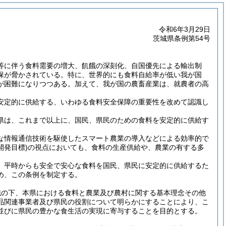
令和6年3月29日
茨城県条例第54号
等に伴う食料需要の増大、飢餓の深刻化、自国優先による輸出制
保が脅かされている。特に、世界的にも食料自給率が低い我が国
が困難になりつつある。加えて、我が国の農畜産業は、就農者の高
安定的に供給する、いわゆる食料安全保障の重要性を改めて認識し
県は、これまで以上に、国民、県民のための食料を安定的に供給す
な情報通信技術を駆使したスマート農業の導入などによる効率的で
な開発目標)の視点においても、食料の生産供給や、農業の有する多
、平時からも安全で安心な食料を国民、県民に安定的に供給するた
め、この条例を制定する。
識の下、本県における食料と農業及び農村に関する基本理念その他
品関連事業者及び県民の役割について明らかにすることにより、こ
並びに県民の豊かな食生活の実現に寄与することを目的とする。