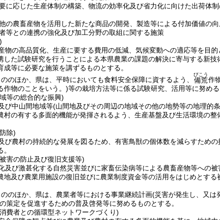
要に応じた生産体制の構築、物流の効率化及び省力化に向けた出荷体制
他の農畜産物を活用した新たな商品の開発、製造等による付加価値の向
者等との連携の強化及び加工分野の取組に関する施策
)
産物の高品質化、生産に要する費用の低減、気候変動への適応等を目的
携した試験研究を行うことによる本県農業の課題の解決に寄与する新技
育成等に必要な施策を講ずるものとする。
びこう
もののほか、県は、平時においても食料安全保障に資するよう、
作
備荒
る作物のことをいう。)
等の栽培方法等に係る試験研究、活用等に努める
域等の総合的な振興)
及び中山間地域等
(山間地及びその周辺の地域その他の地勢等の地理的
農村の有する多面的機能が発揮されるよう、生産基盤及び生活環境の整
防除)
及び農村の持続的な発展を図るため、有害鳥獣の個体数を減らすための
る。
る被害の防止及び復旧支援等)
化及び激甚化する自然災害並びに家畜伝染病等による農畜産物等への被
農地及び農業用施設の復旧並びに農業制度資金等の活用をはじめとする
もののほか、県は、農業者等における事業継続計画
(災害が発生し、又は
の策定を促進するための普及啓発等に努めるものとする。
と消費者との循環型ネットワークづくり)