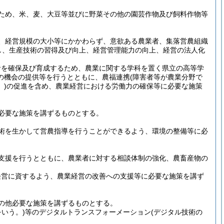
ため、米、麦、大豆等並びに野菜その他の園芸作物及び飼料作物等
、経営規模の大小等にかかわらず、意欲ある農業者、集落営農組織
し、生産技術の習得及び向上、経営管理能力の向上、経営の法人化
者を確保及び育成するため、農業に関する学科を置く県立の高等学
の機会の提供等を行うとともに、農福連携
(障害者等が農業分野で
)
の促進を含め、農業経営における労働力の確保等に必要な施策
必要な施策を講ずるものとする。
術を生かして営農指導を行うことができるよう、環境の整備等に必
支援を行うとともに、農業者に対する相談体制の強化、農畜産物の
経営に資するよう、農業経営の改善への支援等に必要な施策を講ず
の他必要な施策を講ずるものとする。
いう。)
等のデジタルトランスフォーメーション
(デジタル技術の