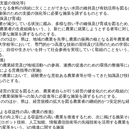
支援の強化等)
となる食料の供給に欠くことができない水田の維持及び有効活用を図る
確保のための支援の強化等に必要な施策を講ずるものとする。
保及び育成)
者が減少している状況に鑑み、多様な担い手の確保及び育成を図るため
た農業者の生産組織をいう。)
、新たに農業に就業しようとする者等に対
必要な施策を講ずるものとする。
もののほか、県は、地域の農業を先導し農業の振興の核となる若年農業
大学校等において、専門的かつ高度な技術の習得及び活用のための学習
じ、自信や生きがいを持って社会参画を実現していく取組のことをいう。
る。
進)
の農業経営及び地域活動への参画、連携の促進のための環境の整備等に
による営農指導の実施)
の農業において、経験豊かな意欲ある農業者等が培ってきた知識及び技
ものとする。
経営の安定を図るため、農業者自らが行う経営の健全化のための取組の
び農業保険等への加入の促進等に必要な施策を講ずるものとする。
もののほか、県は、経営規模の拡大を図る農業者の継続的かつ安定的な
による収益性の高い農業の推進)
性の向上等による収益性の高い農業を推進するため、次に掲げる施策そ
(ロボット技術、人工知能、情報通信技術等の先端技術を活用する農業を
の変革をいう。)
の推進に関する施策