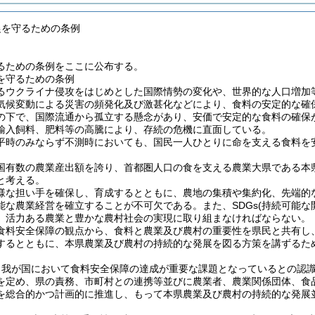
農を守るための条例
るための条例をここに公布する。
を守るための条例
るウクライナ侵攻をはじめとした国際情勢の変化や、世界的な人口増加
気候変動による災害の頻発化及び激甚化などにより、食料の安定的な確
の下で、国際流通から孤立する懸念があり、安価で安定的な食料の確保
輸入飼料、肥料等の高騰により、存続の危機に直面している。
平時のみならず不測時においても、国民一人ひとりに命を支える食料を
国有数の農業産出額を誇り、首都圏人口の食を支える農業大県である本
と考える。
様な担い手を確保し、育成するとともに、農地の集積や集約化、先端的
能な農業経営を確立することが不可欠である。また、SDGs(持続可能
、活力ある農業と豊かな農村社会の実現に取り組まなければならない。
食料安全保障の観点から、食料と農業及び農村の重要性を県民と共有し
するとともに、本県農業及び農村の持続的な発展を図る方策を講ずるた
、我が国において食料安全保障の達成が重要な課題となっているとの認
を定め、県の責務、市町村との連携等並びに農業者、農業関係団体、食
を総合的かつ計画的に推進し、もって本県農業及び農村の持続的な発展