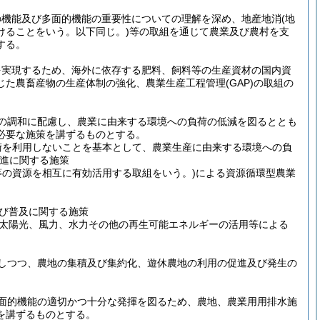
の機能及び多面的機能の重要性についての理解を深め、地産地消
(地
けることをいう。以下同じ。)
等の取組を通じて農業及び農村を支
する。
を実現するため、海外に依存する肥料、飼料等の生産資材の国内資
じた農畜産物の生産体制の強化、農業生産工程管理
(GAP)
の取組の
の調和に配慮し、農業に由来する環境への負荷の低減を図るととも
必要な施策を講ずるものとする。
術を利用しないことを基本として、農業生産に由来する環境への負
進に関する施策
等の資源を相互に有効活用する取組をいう。)
による資源循環型農業
び普及に関する施策
太陽光、風力、水力その他の再生可能エネルギーの活用等による
しつつ、農地の集積及び集約化、遊休農地の利用の促進及び発生の
面的機能の適切かつ十分な発揮を図るため、農地、農業用用排水施
を講ずるものとする。