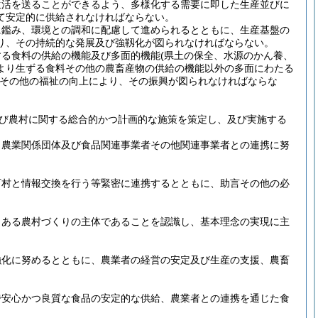
生活を送ることができるよう、多様化する需要に即した生産並びに
て安定的に供給されなければならない。
に鑑み、環境との調和に配慮して進められるとともに、生産基盤の
り、その持続的な発展及び強靱化が図られなければならない。
する食料の供給の機能及び多面的機能
(県土の保全、水源のかん養、
より生ずる食料その他の農畜産物の供給の機能以外の多面にわたる
その他の福祉の向上により、その振興が図られなければならな
び農村に関する総合的かつ計画的な施策を策定し、及び実施する
、農業関係団体及び食品関連事業者その他関連事業者との連携に努
町村と情報交換を行う等緊密に連携するとともに、助言その他の必
力ある農村づくりの主体であることを認識し、基本理念の実現に主
強化に努めるとともに、農業者の経営の安定及び生産の支援、農畜
で安心かつ良質な食品の安定的な供給、農業者との連携を通じた食