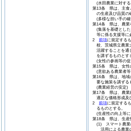
(水田農業に対する
第13条
県は、主食
の生産及び品質の
(多様な担い手の確
第14条
県は、農業
(集落を基礎とし
等に係る支援等に
2
前項
に規定する
校、茨城県立農業
活躍することを通
を講ずるものとす
(女性の参画等の促
第15条
県は、女性
(意欲ある農業者等
第16条
県は、地域
要な施策を講ずる
(農業経営の安定)
第17条
県は、農業
適正な価格形成及
2
前項
に規定する
るものとする。
(生産性の向上等
第18条
県は、生産
(1)
スマート農業
活用による農業