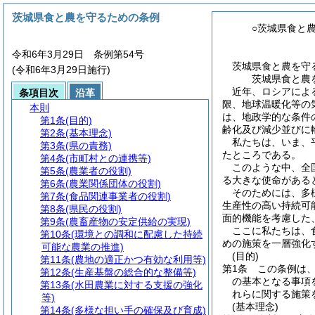
茨城県食と農を守るための条例
○茨城県食と
令和6年3月29日 条例第54号
茨城県食と農を守
(令和6年3月29日施行)
茨城県食と農
近年、ロシアによ
条項目次
沿革
限、地球温暖化等の
本則
は、地政学的な条件
第1条
(目的)
齢化及び減少並びに
第2条
(基本理念)
私たちは、いま、
第3条
(県の責務)
たところである。
第4条
(市町村との連携等)
このような中、全
第5条
(農業者の役割)
る大きな使命がある
第6条
(農業関係団体の役割)
そのためには、多
第7条
(食品関連事業者の役割)
生産性の高い持続可
第8条
(県民の役割)
面的機能を考慮した
第9条
(農畜産物の安定供給の実現)
ここに私たちは、
第10条
(環境との調和に配慮した持続
めの施策を一層強化
可能な農業の推進)
(目的)
第11条
(農地の適正かつ有効な利用等)
第1条
この条例は
第12条
(生産基盤の総合的な整備等)
の基本となる事項
第13条
(水田農業に対する支援の強化
れらに関する施策
等)
(基本理念)
第14条
(多様な担い手の確保及び育成)