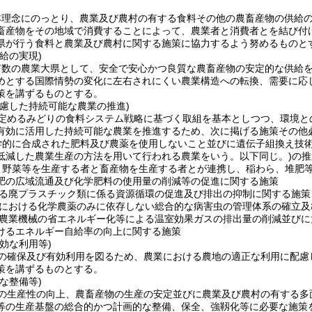
本理念にのっとり、農業及び農村の有する食料その他の農畜産物の供給
畜産物をその地域で消費することによって、農業者と消費者とを結び付
県が行う食料と農業及び農村に関する施策に協力するよう努めるものと
給の実現)
有数の農業大県として、安全で安心かつ良質な農畜産物の安定的な供給
めとする国際情勢の変化に左右されにくい農業構造への転換、需要に応
策を講ずるものとする。
配慮した持続可能な農業の推進)
定めるみどりの食料システム戦略に基づく取組を基本としつつ、環境と
有効に活用した持続可能な農業を推進するため、次に掲げる施策その他
学的に合成された肥料及び農薬を使用しないこと並びに遺伝子組換え技
低減した農業生産の方法を用いて行われる農業をいう。以下同じ。)
の推
、野菜等を生産する者と畜産物を生産する者とが連携し、稲わら、堆肥
肥の広域流通及び化学肥料の使用量の削減等の促進に関する施策
る廃プラスチック類に係る資源循環の促進及び排出の抑制に関する施策
における化学農薬のみに依存しない総合的な病害虫の管理体系の確立及
農業機械の省エネルギー化等による温室効果ガスの排出量の削減並びに
けるエネルギー自給率の向上に関する施策
効な利用等)
の確保及び有効利用を図るため、農業における農地の適正な利用に配慮
策を講ずるものとする。
な整備等)
の生産性の向上、農畜産物の生産の安定並びに農業及び農村の有する多
等の生産基盤の総合的かつ計画的な整備、保全、強靱化等に必要な施策