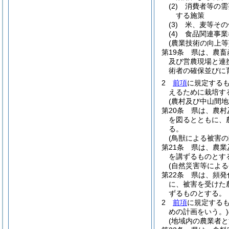
(2)
消費者等の需
する施策
(3)
米、麦等その
(4)
食品関連事業
(農業技術の向上等
第19条
県は、農畜
及び営農現場と連
術者の確保並びに
2
前項
に規定する
えるために栽培す
(農村及び中山間地
第20条
県は、農村
を図るとともに、
る。
(鳥獣による被害の
第21条
県は、農業
を講ずるものとす
(自然災害等によ
第22条
県は、頻発
に、被害を受けた
ずるものとする。
2
前項
に規定する
めの計画をいう。)
(地域内の農業者