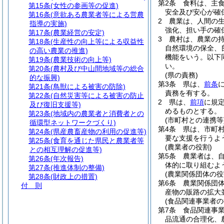
第2条
食料は、主
第15条
(女性の参画等の促進)
安全及び安心が確
第16条
(意欲ある農業者等による営農
2
農業は、人間の
指導の実施)
強化、担い手の確
第17条
(農業経営の安定)
3
農村は、農業の
第18条
(生産性の向上等による収益性
自然環境の保全、
の高い農業の推進)
機能をいう。以下
第19条
(農業技術の向上等)
い。
第20条
(農村及び中山間地域等の総合
(県の責務)
的な振興)
第3条
県は、
前条
第21条
(鳥獣による被害の防除)
責務を有する。
第22条
(自然災害等による被害の防止
2
県は、
前項
に規
及び復旧支援等)
めるものとする。
第23条
(地域内の農業者と消費者との
(市町村との連携等
循環型ネットワークづくり)
第4条
県は、市町
第24条
(県産農畜産物の利用の促進等)
要な支援を行うよ
第25条
(食育を通じた県民と農業者等
(農業者の役割)
との相互理解の促進等)
第5条
農業者は、
第26条
(年次報告)
体的に取り組むよ
第27条
(推進体制の整備)
(農業関係団体の役
第28条
(財政上の措置)
第6条
農業関係団
付 則
産物の販路の拡大
(食品関連事業者の
第7条
食品関連事
品流通の合理化、