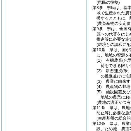
(県民の役割)
第8条
県民は、基
域で生産された農
援するとともに、
(農畜産物の安定供
第9条
県は、全国
源への代替をはじ
推進等に必要な施
(環境との調和に
第10条
県は、国が
に、地域の資源を
(1)
有機農業
(化
荷をできる限り
(2)
耕畜連携
(米
の推進並びに堆
(3)
農業に由来す
(4)
農産物の栽培
(5)
施設園芸及び
地域の農業にお
(農地の適正かつ有
第11条
県は、農地
防止等に必要な施
(生産基盤の総合的
第12条
県は、農業
設、ため池、農道