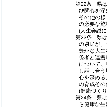
第22条
県
び関心を深
その他の様
の必要な施
(人生会議
第23条
県
の県民が、
豊かな人生
係者と連携
について、
し話し合う
心を深める
の育成その
(健康づく
第24条
県
ら健康な生