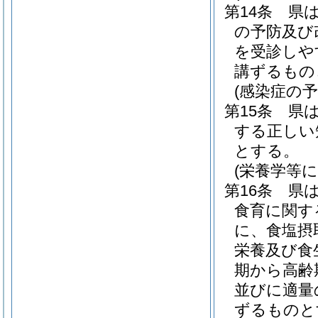
第14条
県
の予防及び
を受診しや
講ずるもの
(感染症の予
第15条
県
する正しい
とする。
(栄養学等
第16条
県
食育に関す
に、食塩摂
栄養及び食
期から高齢
並びに適量
ずるものと