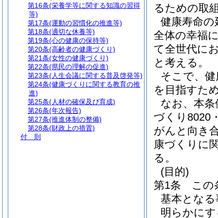
第16条
(栄養学等に関する知識の習得
るための取
等)
健康寿命の
第17条
(運動の習慣化の推進等)
第18条
(適切な休養等)
全体の幸福
第19条
(心の健康の保持等)
て全世代に
第20条
(高齢者の健康づくり)
第21条
(女性の健康づくり)
と考える。
第22条
(県民の理解の促進)
そこで、健
第23条
(人生会議に関する普及啓発等)
第24条
(健康づくりに関する教育の推
を目指すた
進)
なお、本条
第25条
(人材の確保及び育成)
第26条
(年次報告)
づくり802
第27条
(推進体制の整備)
第28条
(財政上の措置)
がんと向き
付 則
康づくりに
る。
(目的)
第1条
この
基本となる
明らかにす