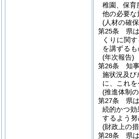
稚園、保育
他の必要な
(人材の確保
第25条
県
くりに関す
を講ずるも
(年次報告)
第26条
知
施状況及び
に、これを
(推進体制の
第27条
県
続的かつ効
するよう努
(財政上の措
第28条
県