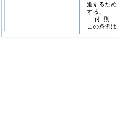
進するため
する。
付
則
この条例は