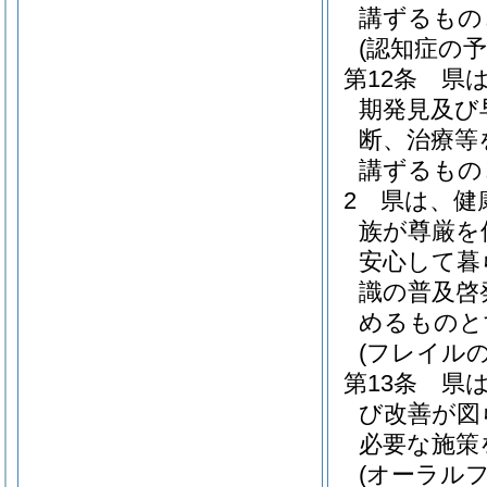
講ずるもの
(認知症の予
第12条
県
期発見及び
断、治療等
講ずるもの
2
県は、健
族が尊厳を
安心して暮
識の普及啓
めるものと
(フレイル
第13条
県
び改善が図
必要な施策
(オーラル