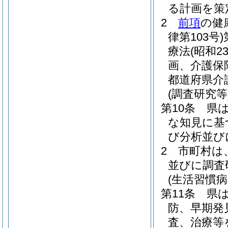
る計画を策
2
前項
の健
律第103号)
療法
(昭和2
画、介護保
都道府県介
(調査研究等
第10条
県
な知見に基
び分析並び
2
市町村は
並びに調査
(生活習慣病
第11条
県
防、早期発
査、治療等