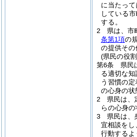
に当たって
している市
する。
2
県は、市
条第1項
の
の提供その
(県民の役割
第6条
県民
る適切な知
う習慣の定
の心身の状
2
県民は、
らの心身の
3
県民は、
宜相談をし
行動するよ