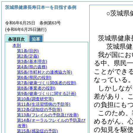
茨城県健康長寿日本一を目指す条例
○茨城県
令和6年6月25日 条例第63号
(令和6年6月25日施行)
茨城県健康
条項目次
沿革
茨城県健
本則
第1条
(目的)
我が国にお
第2条
(定義)
第3条
(基本理念)
る中、県民
第4条
(県の責務)
ことができ
第5条
(市町村との連携協力等)
第6条
(県民の役割)
なっている
第7条
(健康づくり関係者の役割)
しかしなが
第8条
(事業者の役割)
第9条
(健康づくりに関する計画)
差があり、
第10条
(調査研究等)
の負担にも
第11条
(生活習慣病の予防等)
第12条
(認知症の予防等)
このため、
第13条
(フレイルの予防及び改善)
めるがん、
第14条
(オーラルフレイルの予防及び
改善)
の知見を駆
第15条
(感染症の予防)