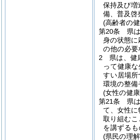
保持及び増
備、普及啓
(高齢者の健
第20条
県
身の状態に
の他の必要
2
県は、健
って健康な
すい居場所
環境の整備
(女性の健康
第21条
県
て、女性に
取り組むこ
を講ずるも
(県民の理解