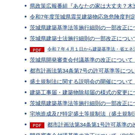
県政策広報番組『あなたの家は大丈夫？木造
令和7年度茨城県震災建築物応急危険度判定
茨城県建築基準法等施行細則の一部改正につ
茨城県建築士法施行細則の一部改正について（
令和７年４月１日から建築基準法・省エネ法
茨城県開発審査会付議基準の改正について（令
都市計画法第34条第7号の許可基準等につい
盛土規制法に関する説明会の開催について（
建築工事届・建築物除却届の様式の変更につ
茨城県建築基準法等施行細則の一部改正につ
宅地造成及び特定盛土等規制法（盛土規制法
都市計画法第34条第1号許可基準の改