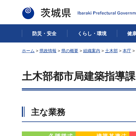
茨城県
防災・安全
くらし・環境
健
ホーム
>
県政情報
>
県の概要
>
組織案内
>
土木部
>
本庁
>
土木部都市局建築指導
主な業務