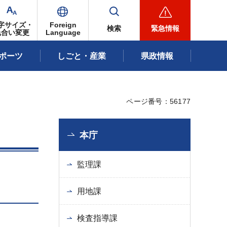
字サイズ・
Foreign
検索
緊急情報
色合い変更
Language
ポーツ
しごと・産業
県政情報
ページ番号：56177
本庁
監理課
用地課
検査指導課