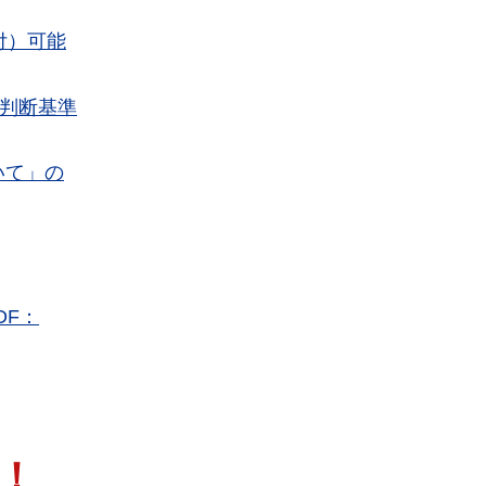
付）可能
判断基準
いて」の
DF：
！