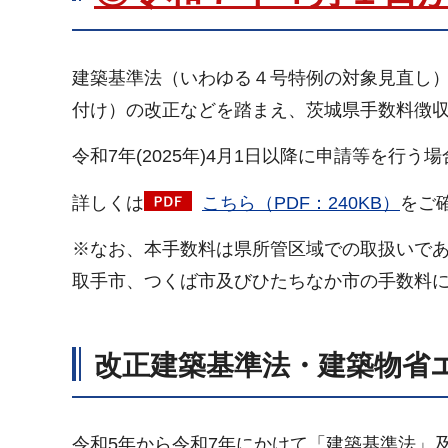
建築基準法（いわゆる４号特例の対象見直し
付け）の改正などを踏まえ、茨城県手数料徴収
令和7年(2025年)4月1日以降に申請等を
詳しくは
こちら（PDF：240KB）
をご
※なお、本手数料は県所管区域での取扱いで
取手市、つくば市及びひたちなか市の手数料
改正建築基準法・建築物省エ
令和5年から令和7年にかけて「建築基準法」