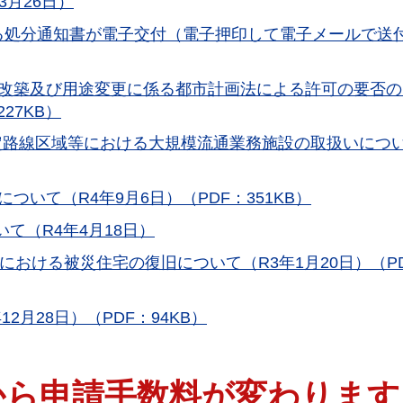
月26日）
する処分通知書が電子交付（電子押印して電子メールで送
改築及び用途変更に係る都市計画法による許可の要否の
27KB）
定路線区域等における大規模流通業務施設の取扱いにつ
いて（R4年9月6日）（PDF：351KB）
て（R4年4月18日）
における被災住宅の復旧について（R3年1月20日）（P
2月28日）（PDF：94KB）
から申請手数料が変わります