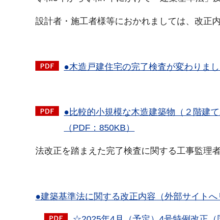
設計者・施工者様等におかれましては、改正
●木造戸建住宅の完了検査が変わりました
●比較的小規模な木造建築物（２階建
（PDF：850KB）
法改正を踏まえた完了検査に関する工事監理
●建築基準法に関する改正内容（外部サイトへ
☆2025年4月（予定）4号特例改正（