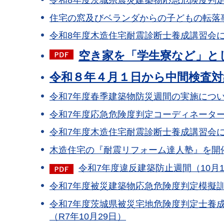
住宅の窓及びベランダからの子どもの転落
令和8年度木造住宅耐震診断士養成講習会につ
空き家を「学生寮など」と
令和８年４月１日から中間検査
令和7年度春季建築物防災週間の実施について
令和7年度応急危険度判定コーディネーター
令和7年度木造住宅耐震診断士養成講習会につ
木造住宅の『耐震リフォーム達人塾』を開催
令和7年度違反建築防止週間（10月15
令和7年度被災建築物応急危険度判定模擬訓
令和7年度茨城県被災宅地危険度判定士養
（R7年10月29日）