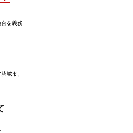
適合を義務
北茨城市、
て
す。