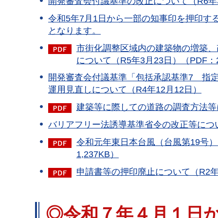
開発審査会付議基準の改正について（R6年3
令和5年7月1日から一部の知事印を押印
となります。
市街化調整区域内の建築物の増築、
について（R5年3月23日）（PDF：2
開発審査会付議基準「包括承認基準7 指
運用見直しについて（R4年12月12日）
建築等に際しての道路の調査方法等につ
バリアフリー法誘導基準省令の改正等につい
令和元年東日本台風（台風第19号）
1,237KB）
申請書等の押印廃止について（R2年1
◎令和７年４月１日