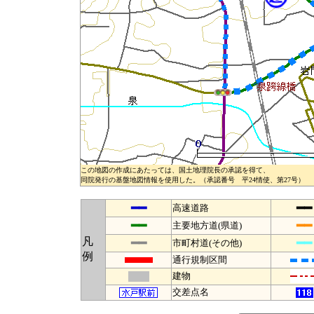
この地図の作成にあたっては、国土地理院長の承認を得て、
同院発行の基盤地図情報を使用した。（承認番号 平24情使、第27号）
━━
━━
高速道路
━━
━━
主要地方道(県道)
凡
━━
━━
市町村道(その他)
例
通行規制区間
建物
交差点名