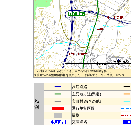
この地図の作成にあたっては、国土地理院長の承認を得て、
同院発行の基盤地図情報を使用した。（承認番号 平24情使、第27号）
━━
━━
高速道路
━━
━━
主要地方道(県道)
凡
━━
━━
市町村道(その他)
例
通行規制区間
建物
交差点名