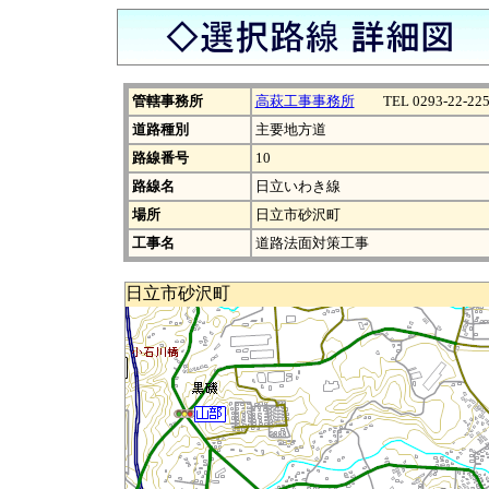
管轄事務所
高萩工事事務所
TEL 0293-22-225
道路種別
主要地方道
路線番号
10
路線名
日立いわき線
場所
日立市砂沢町
工事名
道路法面対策工事
日立市砂沢町