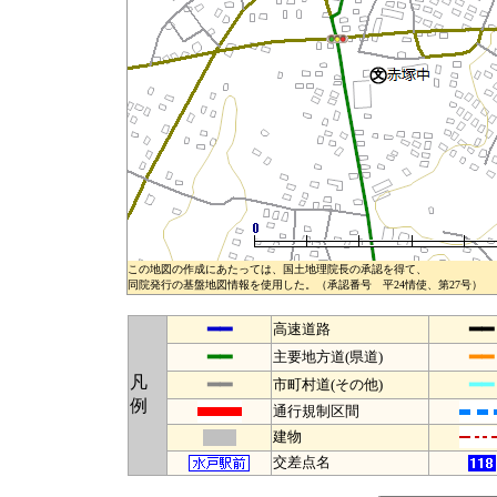
この地図の作成にあたっては、国土地理院長の承認を得て、
同院発行の基盤地図情報を使用した。（承認番号 平24情使、第27号）
━━
━━
高速道路
━━
━━
主要地方道(県道)
凡
━━
━━
市町村道(その他)
例
通行規制区間
建物
交差点名