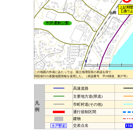
この地図の作成にあたっては、国土地理院長の承認を得て、
同院発行の基盤地図情報を使用した。（承認番号 平24情使、第27号）
━━
━
高速道路
━━
━
主要地方道(県道)
凡
━━
━
市町村道(その他)
例
通行規制区間
建物
交差点名