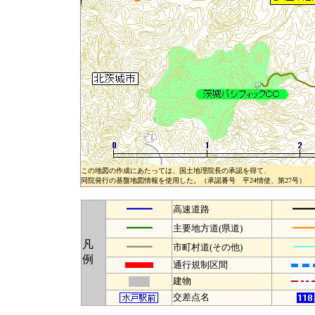
この地図の作成にあたっては、国土地理院長の承認を得て、
同院発行の基盤地図情報を使用した。（承認番号 平24情使、第27号）
━━
━
高速道路
━━
━
主要地方道(県道)
凡
━━
━
市町村道(その他)
例
通行規制区間
建物
交差点名