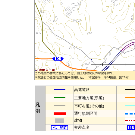
この地図の作成にあたっては、国土地理院長の承認を得て、
同院発行の基盤地図情報を使用した。（承認番号 平24情使、第27号）
━━
━
高速道路
━━
━
主要地方道(県道)
凡
━━
━
市町村道(その他)
例
通行規制区間
建物
交差点名