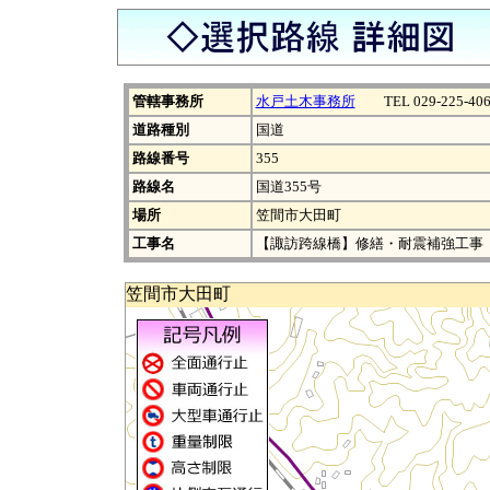
管轄事務所
水戸土木事務所
TEL 029-225-406
道路種別
国道
路線番号
355
路線名
国道355号
場所
笠間市大田町
工事名
【諏訪跨線橋】修繕・耐震補強工事
笠間市大田町