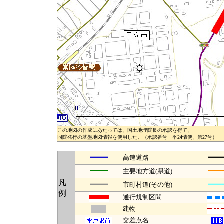
この地図の作成にあたっては、国土地理院長の承認を得て、
同院発行の基盤地図情報を使用した。（承認番号 平24情使、第27号）
━━
━
高速道路
━━
━
主要地方道(県道)
凡
━━
━
市町村道(その他)
例
通行規制区間
建物
交差点名