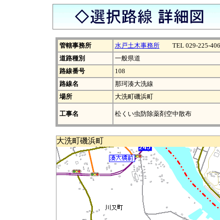
管轄事務所
水戸土木事務所
TEL 029-225-406
道路種別
一般県道
路線番号
108
路線名
那珂湊大洗線
場所
大洗町磯浜町
工事名
松くい虫防除薬剤空中散布
大洗町磯浜町