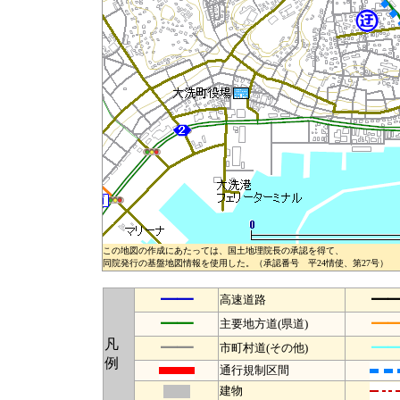
この地図の作成にあたっては、国土地理院長の承認を得て、
同院発行の基盤地図情報を使用した。（承認番号 平24情使、第27号）
━━
━
高速道路
━━
━
主要地方道(県道)
凡
━━
━
市町村道(その他)
例
通行規制区間
建物