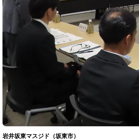
岩井坂東マスジド（坂東市）