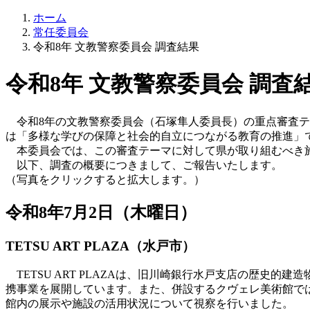
ホーム
常任委員会
令和8年 文教警察委員会 調査結果
令和8年 文教警察委員会 調査
令和8年の文教警察委員会（石塚隼人委員長）の重点審査テ
は「多様な学びの保障と社会的自立につながる教育の推進」
本委員会では、この審査テーマに対して県が取り組むべき施
以下、調査の概要につきまして、ご報告いたします。
（写真をクリックすると拡大します。）
令和8年7月2日（木曜日）
TETSU ART PLAZA（水戸市）
TETSU ART PLAZAは、旧川崎銀行水戸支店の歴史
携事業を展開しています。また、併設するクヴェレ美術館で
館内の展示や施設の活用状況について視察を行いました。