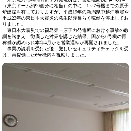
（東京ドーム約90個分に相当）の中に、1～7号機までの原子
炉建屋を有しておりますが、平成19年の新潟県中越沖地震や
平成23年の東日本大震災の発生以降長らく稼働を停止してお
りました。
東日本大震災での福島第一原子力発電所における事故の教
訓を踏まえ、徹底した対策を講じた結果、国から6号機の再
稼働が認められ本年4月から営業運転が再開されました。
事業の説明を受けた後、厳しいセキュリティチェックを受
け、再稼働した6号機内を視察しました。