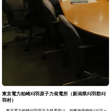
東京電力柏崎刈羽原子力発電所（新潟県刈羽郡刈
羽村）
東京電力柏崎刈羽原子力発電所は、総敷地面積約420万㎡